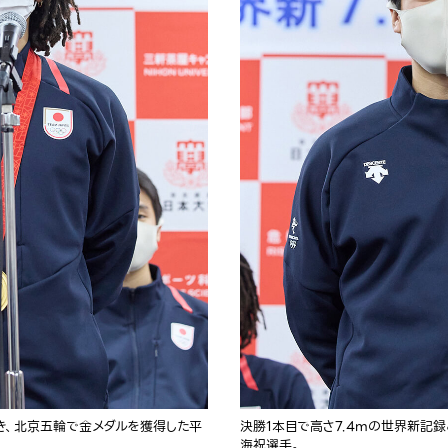
き、北京五輪で金メダルを獲得した平
決勝1本目で高さ7.4mの世界新記
海祝選手。