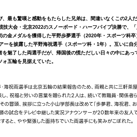
、最も驚嘆と感動をもたらした兄弟は、間違いなくこの2人だった
競技大会・北京2022のスノーボード・ハーフパイプ決勝で、
初の金メダルを獲得した平野歩夢選手（2020年・スポーツ科
エアーを披露した平野海祝選手（スポーツ科・1年）。互いに自
者を魅了した両選手だが、帰国後の慌ただしい日々の中にあっ
ツォ五輪を見据えていた。
野歩夢・海祝両選手は北京五輪の結果報告のため、両親と共に三軒茶
し、祝福と労いの言葉を贈られた2人は、続いて教職員・関係者
その冒頭、挨拶に立った小山学部長は改めて「歩夢君、海祝君、お
勝の試合をテレビ中継した実況アナウンサーが20数年来の友人であ
露すると、やや緊張した面持ちでいた両選手にも笑みがこぼれた。