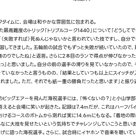
クタイムに、会場は和やかな雰囲気に包まれる。
最高難度のトリック「トリプルコーク1440」について「どうして
「（失敗すれば）死ぬんじゃないかと言われていた技ですし、自分で
練習してきました。五輪前の試合でもずっと失敗が続いていたので、
道のりでしたね」と返答。さらに2本目のランで得点が伸びなかっ
れっ』と思いました。自分の前の選手の滑りを見ていなかったので、
きていなかったと言うものの、「結果としていつも以上にスイッチが
れました。ただ、それでも紙一重の勝負だったと思います」と振り
のビッグエアーを飛んだ海祝選手には、「怖くないの？」と小山学部
答えると会場に笑いが起きた。記録は7.4mだが、これはハーフパ
おけるコースのボトムから測れば実に14.6mにもなる。「着地の
んなに大技を見せたいという気持ちでチャレンジしていこうと思い
しげに語った海祝選手。さらに、試合時にイヤホンで音楽を聴いて