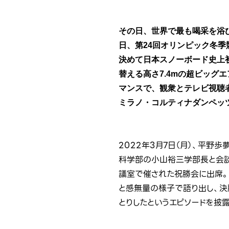
その日、世界で最も喝采を浴び
日、第24回オリンピック冬季
決めて日本スノーボード史上
替える高さ7.4mの超ビッグ
マンスで、観衆とテレビ視聴
ミラノ・コルティナダンペッ
2022年3月7日（月）、平
科学部の小山裕三学部長と会談
議室で催された祝勝会に出席。
と感無量の様子で語り出し、決
とりしたというエピソードを披