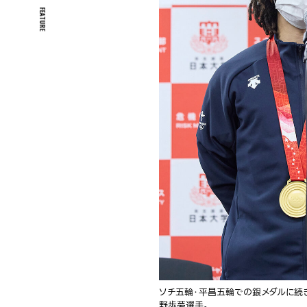
FEATURE
ソチ五輪・平昌五輪での銀メダルに続
野歩夢選手。