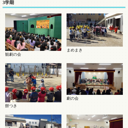
3学期
まめまき
観劇の会
劇の会
餅つき