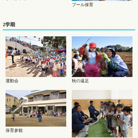
プール保育
2学期
運動会
秋の遠足
保育参観