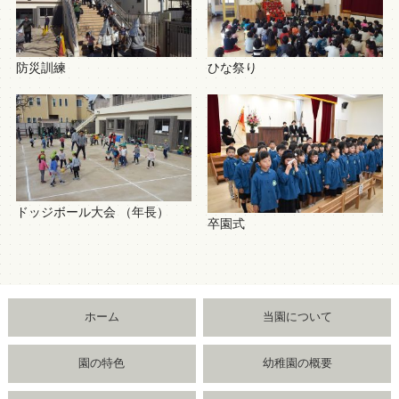
防災訓練
ひな祭り
ドッジボール大会 （年長）
卒園式
ホーム
当園について
園の特色
幼稚園の概要