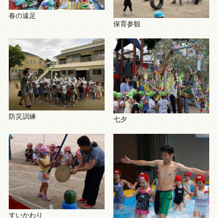
春の遠足
保育参観
防災訓練
七夕
すいかわり