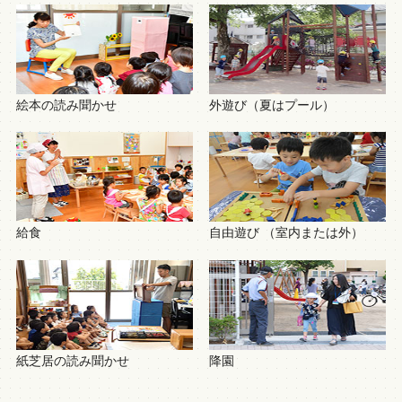
絵本の読み聞かせ
外遊び（夏はプール）
給食
自由遊び （室内または外）
紙芝居の読み聞かせ
降園