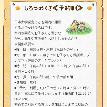
しろつめくさ≪予約制≫
日本大学認定こども園内に開設
するおでかけひろばです。
室内や園庭でお子さんと遊びな
がら，先生や前園長とお話ししませんか？
≪開催概要≫
■曜 日：毎週火曜・木曜（祝日をのぞく）
■対 象：０歳～３歳までのお子さんと保護者，プ
レママ（妊婦の方）とプレパパ
■時 間：午前の部 １０時～１２時 ／ 午後の部 １
４時～１６時
■定 員：午前の部８組／午後の部８組
■参加費：無料
■ご予約：利用したい日の朝（８時４５分～９時３
０分）電話にて受付いたします（先着順 TEL.03-64
50-8120）。
初めてご利用する方は，参加日当日までに初回の