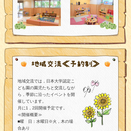
地域交流≪予約制≫
地域交流では，日本大学認定こ
ども園の園児たちと交流しなが
ら，季節に沿ったイベントを開
催しています。
月に1，2回開催予定です。
≪開催概要≫
■曜 日：水曜日※火，木の場
合あり