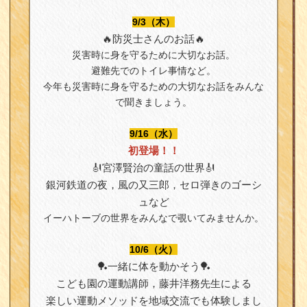
9/3（木）
🔥防災士さんのお話🔥
災害時に身を守るために大切なお話。
避難先でのトイレ事情など。
今年も災害時に身を守るための大切なお話をみんな
で聞きましょう。
9/16（水）
初登場！！
🎻宮澤賢治の童話の世界🎻
銀河鉄道の夜，風の又三郎，セロ弾きのゴーシ
ュなど
イーハトーブの世界をみんなで覗いてみませんか。
10/6（火）
🏓一緒に体を動かそう🏓
こども園の運動講師，藤井洋務先生による
楽しい運動メソッドを地域交流でも体験しまし