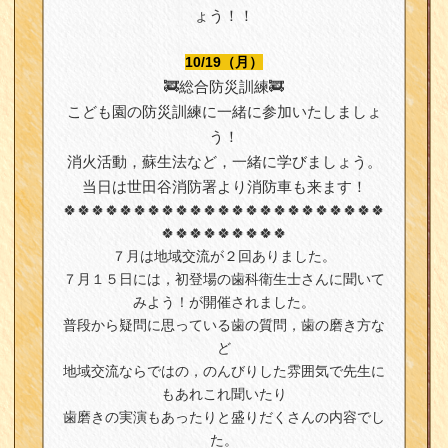
ょう！！
10/19（月）
🚒総合防災訓練🚒
こども園の防災訓練に一緒に参加いたしましょ
う！
消火活動，蘇生法など，一緒に学びましょう。
当日は世田谷消防署より消防車も来ます！
🍀🍀🍀🍀🍀🍀🍀🍀🍀🍀🍀🍀🍀🍀🍀🍀🍀🍀🍀🍀🍀🍀🍀
🍀🍀🍀🍀🍀🍀🍀🍀🍀
７月は地域交流が２回ありました。
７月１５日には，初登場の歯科衛生士さんに聞いて
みよう！が開催されました。
普段から疑問に思っている歯の質問，歯の磨き方な
ど
地域交流ならではの，のんびりした雰囲気で先生に
もあれこれ聞いたり
歯磨きの実演もあったりと盛りだくさんの内容でし
た。