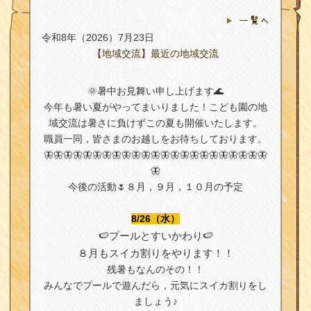
一覧へ
令和8年（2026）7月23日
【地域交流】最近の地域交流
🌞暑中お見舞い申し上げます🌊
今年も暑い夏がやってまいりました！こども園の地
域交流は暑さに負けずこの夏も開催いたします。
職員一同，皆さまのお越しをお待ちしております。
🦋🦋🦋🦋🦋🦋🦋🦋🦋🦋🦋🦋🦋🦋🦋🦋🦋🦋🦋🦋🦋🦋🦋
🦋
今後の活動🌷８月，９月，１０月の予定
8/26（水）
🍉プールとすいかわり🍉
８月もスイカ割りをやります！！
残暑もなんのその！！
みんなでプールで遊んだら，元気にスイカ割りをし
ましょう♪