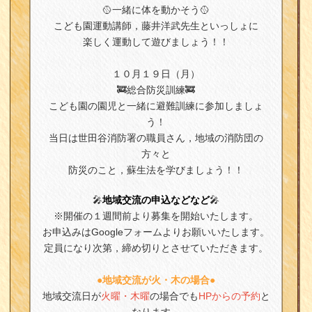
🥎一緒に体を動かそう🥎
こども園運動講師，藤井洋武先生といっしょに
楽しく運動して遊びましょう！！
１０月１９日（月）
🚒総合防災訓練🚒
こども園の園児と一緒に避難訓練に参加しましょ
う！
当日は世田谷消防署の職員さん，地域の消防団の
方々と
防災のこと，蘇生法を学びましょう！！​​​​​​
🎤
地域交流の申込などなど
🎤
※開催の１週間前より募集を開始いたします。
お申込みはGoogleフォームよりお願いいたします。
定員になり次第，締め切りとさせていただきます。
●地域交流が火・木の場合●
地域交流日が
火曜・木曜
の場合でも
HPからの予約
と