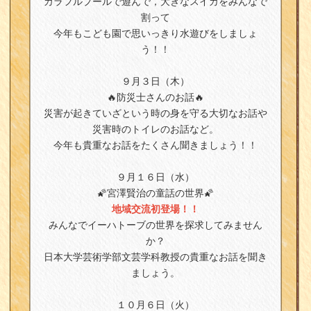
カラフルプールで遊んで，大きなスイカをみんなで
割って
今年もこども園で思いっきり水遊びをしましょ
う！！
９月３日（木）
🔥防災士さんのお話🔥
災害が起きていざという時の身を守る大切なお話や
災害時のトイレのお話など。
今年も貴重なお話をたくさん聞きましょう！！
９月１６日（水）
🌠宮澤賢治の童話の世界🌠
地域交流初登場！！
みんなでイーハトーブの世界を探求してみません
か？
日本大学芸術学部文芸学科教授の貴重なお話を聞き
ましょう。
１０月６日（火）