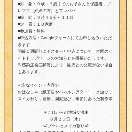
■対 象：０歳～３歳までのお子さんと保護者，プ
レママ（妊婦の方）とプレパパ
■時 間：９時４５分～１１時
■定 員：１０家庭
■参加費：無料
■申込方法：Googleフォームにてお申し込みいただ
きます。
開催１週間前にポスターと申込について，本園のサ
イトトップページのお知らせを掲載いたします。
※感染症発症状況により，園児との交流がない場合
もあります。
≪主なイベント内容≫
おはなしや（紙芝居やパネルシアター），水遊び，
スイカわり，運動，園庭遊び，季節にあった製作等
🎇これからの地域交流🎇
８月２６日（水）
🍉プールとスイカ割り🍉