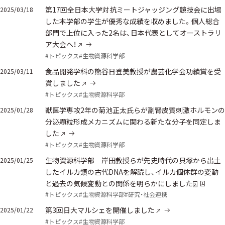
第17回全日本大学対抗ミートジャッジング競技会に出場
2025/03/18
した本学部の学生が優秀な成績を収めました。個人総合
部門で上位に入った2名は、日本代表としてオーストラリ
ア大会へ！
#トピックス
#生物資源科学部
食品開発学科の熊谷日登美教授が農芸化学会功績賞を受
2025/03/11
賞しました
#トピックス
#生物資源科学部
獣医学専攻2年の菊池正太氏らが副腎皮質刺激ホルモンの
2025/01/28
分泌顆粒形成メカニズムに関わる新たな分子を同定しま
した
#トピックス
#生物資源科学部
生物資源科学部 岸田教授らが先史時代の貝塚から出土
2025/01/25
したイルカ類の古代DNAを解読し、イルカ個体群の変動
と過去の気候変動との関係を明らかにしました
#トピックス
#生物資源科学部
#研究・社会連携
第3回日大マルシェを開催しました
2025/01/22
#トピックス
#生物資源科学部