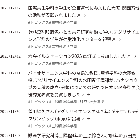
国際共生学科の学生が企画運営に参加した大阪・関西万博
2025/12/22
の活動が表彰されました
#トピックス
#生物資源科学部
【地域連携】藤沢市との共同研究始動に伴い、アグリサイエ
2025/12/02
ンス学科の学生が辻堂浄化センターを視察
#トピックス
#生物資源科学部
六会イルミネーション2025 点灯式に参加しました
2025/12/02
#トピックス
#生物資源科学部
バイオサイエンス学科の奈島准教授、環境学科の大澤教
2025/12/01
授、アグリサイエンス学科の水田専任講師が、ハナショウ
ブの品種の成立・分類についての研究で日本DNA多型学会
優秀発表賞を受賞しました
#トピックス
#生物資源科学部
#研究・社会連携
荒川輝久さん（アグリサイエンス学科２年）が東京2025デ
2025/11/20
フリンピック（水泳）に出場
#トピックス
#生物資源科学部
獣医学研究科博士課程4年の上原怜さん、同3年の武田真
2025/11/18