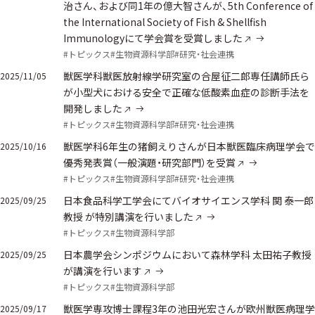
治さん、および同1年の億大智さんが、5th Conference of
the International Society of Fish & Shellfish
Immunologyにて学会賞を受賞しました
#トピックス
#生物資源科学部
#研究・社会連携
獣医学科獣医放射線学研究室の合屋征二郎専任講師氏ら
2025/11/05
が小型犬における安全で正確な低酸素血症の診断手法を
開発しました
#トピックス
#生物資源科学部
#研究・社会連携
獣医学科6年生の猪飼えりさんが日本獣医臨床病理学会で
2025/10/16
優秀発表賞（一般演題・研究部門）を受賞
#トピックス
#生物資源科学部
#研究・社会連携
日本食品科学工学会にてバイオサイエンス学科 関 泰一郎
2025/09/25
教授 が特別講演を行いました
#トピックス
#生物資源科学部
日本農学会シンポジウムにおいて森林学科 太田祐子教授
2025/09/25
が講演を行います
#トピックス
#生物資源科学部
獣医学専攻博士課程3年の池田光宏さんが欧州獣医病理学
2025/09/17