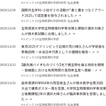
#トピックス
#生物資源科学部
#研究・社会連携
国際共生学科・小谷ゼミの活動が「食と農をつなぐアワー
2025/12/26
ド2025」で認定書を授与されました
#トピックス
#生物資源科学部
#研究・社会連携
生物資源大学院生物環境科学専攻博士課程の酒井大輝さ
2025/12/26
んが樹木医試験に合格しました
#トピックス
#生物資源科学部
東京2025デフリンピック出場の荒川輝久さんが学部長を
2025/12/25
表敬訪問 －水泳日本代表としての健闘を報告－
#トピックス
#生物資源科学部
【最先端バイオものづくり】光で微生物を操る技術を開発
2025/12/22
—放線菌における有用物質の高効率生産へ貢献—
#トピックス
#生物資源科学部
#研究・社会連携
森林資源科学科4年の雨宮直生さんが樹木医学会第30回
2025/12/22
大会で優秀ポスター賞を受賞、大学院生物環境科学専攻博
士後期課程2年の酒井大輝さんが臨床事例賞を受賞しまし
た
#トピックス
#生物資源科学部
#研究・社会連携