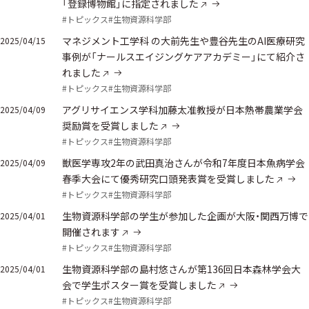
「登録博物館」に指定されました
#トピックス
#生物資源科学部
マネジメント工学科 の大前先生や豊谷先生のAI医療研究
2025/04/15
事例が「ナールスエイジングケアアカデミー」にて紹介さ
れました
#トピックス
#生物資源科学部
アグリサイエンス学科加藤太准教授が日本熱帯農業学会
2025/04/09
奨励賞を受賞しました
#トピックス
#生物資源科学部
獣医学専攻2年の武田真治さんが令和7年度日本魚病学会
2025/04/09
春季大会にて優秀研究口頭発表賞を受賞しました
#トピックス
#生物資源科学部
生物資源科学部の学生が参加した企画が大阪・関西万博で
2025/04/01
開催されます
#トピックス
#生物資源科学部
生物資源科学部の島村悠さんが第136回日本森林学会大
2025/04/01
会で学生ポスター賞を受賞しました
#トピックス
#生物資源科学部