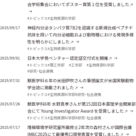
会学術集会においてポスター賞第１位を受賞しました
#トピックス
#生物資源科学部
神経内分泌タンパク質7B2を認識する新規合成ペプチド
2025/09/17
抗体を用いて内分泌細胞および動物種における発現多様
性を明らかにしました
#トピックス
#生物資源科学部
日本大学発ベンチャー認定証交付式を開催
2025/09/01
#トピックス
#理工学部
#工学部
#生物資源科学部
#研究・社会連携
獣医学科６年の米田伊吹さんの筆頭論文が米国実験動物
2025/07/31
学会誌に掲載されました
#トピックス
#生物資源科学部
#研究・社会連携
獣医学科6年 水野真孝さんが第152回日本薬理学会関東部
2025/07/26
会にて Young Investigator Award を受賞しました
#トピックス
#生物資源科学部
#研究・社会連携
増殖環境学研究室所属修士2年次の森村さんが国際会議
2025/07/17
IMBC2025にて最優秀口頭発表賞を受賞しました