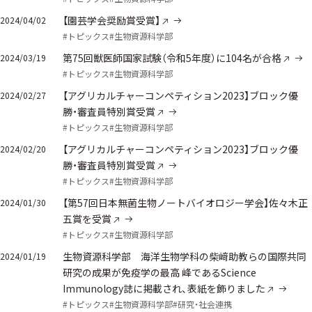
【園芸学会奨励賞受賞】
2024/04/02
#トピックス
#生物資源科学部
第75回獣医師国家試験（令和5年度）に104名が合格
2024/03/19
#トピックス
#生物資源科学部
【アグリカルチャーコンペティション2023】ブロック優
2024/02/27
勝・審査員特別賞受賞
#トピックス
#生物資源科学部
【アグリカルチャーコンペティション2023】ブロック優
2024/02/20
勝・審査員特別賞受賞
#トピックス
#生物資源科学部
【第57回日本無菌生物ノートバイオロジー学会】佐々木正
2024/01/30
五賞を受賞
#トピックス
#生物資源科学部
生物資源科学部 海洋生物学科の柴﨑助教らの国際共同
2024/01/19
研究の成果が免疫学の最高 峰であるScience
Immunology誌に掲載され、表紙を飾りました
#トピックス
#生物資源科学部
#研究・社会連携