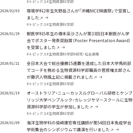
#トピックス
#生物資源科学部
環境学科2年生矢野岳さんが「沖縄NICE映画祭」で受賞し
2026/02/03
ました
#トピックス
#生物資源科学部
獣医学科5年生の橋本采沙さんが第33回日本獣医がん学
2026/01/29
会でポスター発表奨励賞（Poster Presentation Award）
を受賞しました
#トピックス
#生物資源科学部
#研究・社会連携
全日本大会で総合優勝15連覇を達成した日本大学馬術部
2026/01/21
でコーチを務める生物資源科学部職員の菅原権太郎さん
が藤沢人物風土記に掲載されました
#トピックス
#生物資源科学部
オーストラリア・ニューカッスルグローバル研修とケンブ
2026/01/19
リッジ大学ベンブルック・カレッジサマースクールに生物
資源科学部の学生が参加しました
#トピックス
#生物資源科学部
海洋生物学科の柴﨑康宏専任講師が第54回日本免疫学会
2026/01/09
学術集会のシンポジウムで講演を行いました