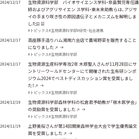
生物資源科学部 バイオサイエンス学科・奈島賢児専任講
2024/12/17
師およびアグリサイエン ス学科・東未来助教らは、アジサ
イの手まり咲き性の原因遺伝子とメカニズムを解明しま
した
#トピックス
#生物資源科学部
#研究・社会連携
高座豚手造りハム湘南六会店で農場野菜を販売すること
2024/12/17
になりました
#トピックス
#生物資源科学部
生物資源生産科学専攻2年 木原聖人さんが11月28日にサ
2024/12/17
ントリーワールドセンターにて開催された生有研シンポ
ジウム2024でベストディスカッション賞を受賞しまし
た！
#トピックス
#生物資源科学部
生物資源科学部森林学科の松倉君予助教が「樹木医学会」
2024/12/10
の奨励賞を受賞しました
#トピックス
#生物資源科学部
上野美桜さんが第14回関東森林学会大会で学生優秀論文
2024/11/19
賞を受賞しました