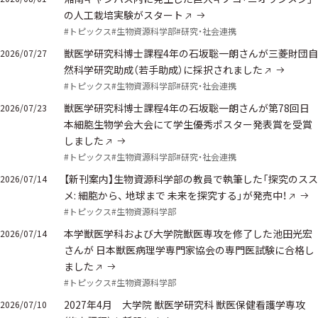
の人工栽培実験がスタート
#トピックス
#生物資源科学部
#研究・社会連携
獣医学研究科博士課程4年の石坂聡一朗さんが三菱財団自
2026/07/27
然科学研究助成（若手助成）に採択されました
#トピックス
#生物資源科学部
#研究・社会連携
獣医学研究科博士課程4年の石坂聡一朗さんが第78回日
2026/07/23
本細胞生物学会大会にて学生優秀ポスター発表賞を受賞
しました
#トピックス
#生物資源科学部
#研究・社会連携
【新刊案内】生物資源科学部の教員で執筆した「探究のスス
2026/07/14
メ: 細胞から、 地球まで 未来を探究する」が発売中！
#トピックス
#生物資源科学部
本学獣医学科および大学院獣医専攻を修了した池田光宏
2026/07/14
さんが 日本獣医病理学専門家協会の専門医試験に合格し
ました
#トピックス
#生物資源科学部
2027年4月 大学院 獣医学研究科 獣医保健看護学専攻
2026/07/10