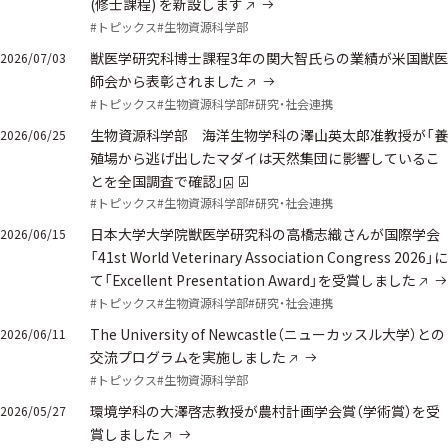
(修士課程) を新設します
#トピックス
#生物資源科学部
獣医学研究科博士課程3年の関大智氏らの業績が米国獣医
2026/07/03
師会から表彰されました
#トピックス
#生物資源科学部
#研究・社会連携
生物資源科学部 海洋生物学科の澤山英太郎准教授が「養
2026/06/25
殖場から逃げ出したマダイは天然集団に影響しているこ
とを全国調査で確認」
#トピックス
#生物資源科学部
#研究・社会連携
日本大学大学院獣医学研究科の高橋志織さんが国際学会
2026/06/15
「41st World Veterinary Association Congress 2026」に
て「Excellent Presentation Award」を受賞しました
#トピックス
#生物資源科学部
#研究・社会連携
The University of Newcastle（ニューカッスル大学）との
2026/06/11
交流プログラムを実施しました
#トピックス
#生物資源科学部
環境学科の大澤啓志教授が農村計画学会賞（学術賞）を受
2026/05/27
賞しました