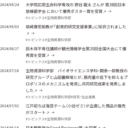
大学院応用生命科学専攻の 野谷 龍太 さんが 第38回日本
2024/09/24
放線菌学会 において優秀ポスター賞を受賞
#トピックス
#生物資源科学部
柴崎康宏助教が「創発的研究支援事業」に採択されました
2024/09/03
#トピックス
#生物資源科学部
鈴木祥平専任講師が観光情報学会第20回全国大会にて優
2024/08/27
秀賞を受賞
#トピックス
#生物資源科学部
生物資源科学部 バイオサイエンス学科・関泰一郎教授の
2024/07/18
研究グループと山田養蜂場とが、筋肉量の低下を抑えるプ
ロポリスのメカニズムを発見し共同研究成果を発表しま
した
#トピックス
#生物資源科学部
#研究・社会連携
江戸前ちば海苔チーム（小谷ゼミ）が企画した商品の販売
2024/07/02
がスタート
#トピックス
#生物資源科学部
日本獣医学会Good Reviewer賞」を受賞
2024/06/18