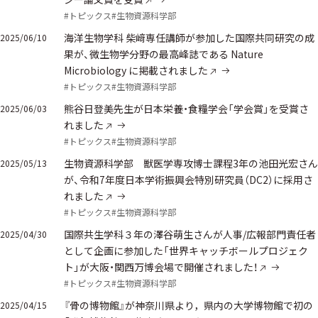
#トピックス
#生物資源科学部
海洋生物学科 柴﨑専任講師が参加した国際共同研究の成
2025/06/10
果が、微生物学分野の最高峰誌である Nature
Microbiology に掲載されました
#トピックス
#生物資源科学部
熊谷日登美先生が日本栄養・食糧学会「学会賞」を受賞さ
2025/06/03
れました
#トピックス
#生物資源科学部
生物資源科学部 獣医学専攻博士課程3年の池田光宏さん
2025/05/13
が、令和7年度日本学術振興会特別研究員（DC2）に採用さ
れました
#トピックス
#生物資源科学部
国際共生学科３年の澤谷萌生さんが人事/広報部門責任者
2025/04/30
として企画に参加した「世界キャッチボールプロジェク
ト」が大阪・関西万博会場で開催されました！
#トピックス
#生物資源科学部
『骨の博物館』が神奈川県より，県内の大学博物館で初の
2025/04/15