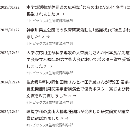
本学部活動が静岡県の広報誌「むらのおとVol.44 冬号」に
2025/01/22
掲載されました
#トピックス
#生物資源科学部
神奈川県立公園での教育研究活動に「感謝状」が贈呈され
2025/01/22
ました！
#トピックス
#生物資源科学部
大学院応用生命科学専攻の大森慶河さんが日本食品免疫
2024/12/24
学会設立20周年記念学術大会においてポスター賞を受賞
しました
#トピックス
#生物資源科学部
生命農学科の岡和田舞さんと椊田光哉さんが第9回 蚕糸・
2024/12/24
昆虫機能利用関東学術講演会で優秀ポスター賞および特
別賞をW受賞しました
#トピックス
#生物資源科学部
環境学科の炭山大輔専任講師が発表した研究論文が論文
2024/12/24
賞に選ばれました
#トピックス
#生物資源科学部