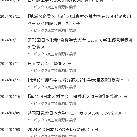
#トピックス
#生物資源科学部
【地域×企業×ゼミ】 地域食材の魅力を届けるゼミ専用
2024/06/11
ページが開設しました
#トピックス
#生物資源科学部
第78回日本栄養・食糧学会大会において学生優秀発表賞
2024/06/11
を受賞
#トピックス
#生物資源科学部
日大マルシェ開催
2024/06/11
#トピックス
#生物資源科学部
【令和6年度科学技術分野文部科学大臣表彰】受賞
2024/04/23
#トピックス
#生物資源科学部
【第74回日本木材学会 優秀ポスター賞】を受賞
2024/04/16
#トピックス
#生物資源科学部
共同研究＠日本大学ニューカッスルキャンパス
2024/04/09
#トピックス
#生物資源科学部
2024ミス日本「水の天使」に選出
2024/04/09
#トピックス
#生物資源科学部