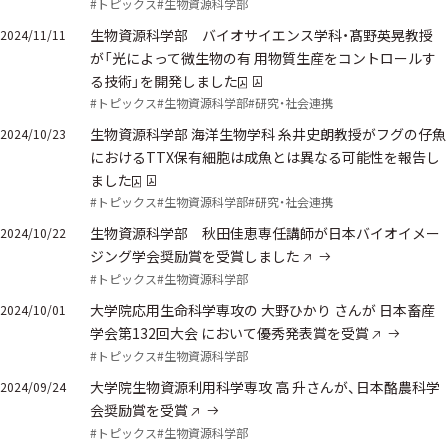
#トピックス
#生物資源科学部
生物資源科学部 バイオサイエンス学科・髙野英晃教授
2024/11/11
が「光によって微生物の有 用物質生産をコントロールす
る技術」を開発しました
#トピックス
#生物資源科学部
#研究・社会連携
生物資源科学部 海洋生物学科 糸井史朗教授がフグの仔魚
2024/10/23
におけるTTX保有細胞は成魚とは異なる可能性を報告し
ました
#トピックス
#生物資源科学部
#研究・社会連携
生物資源科学部 秋田佳恵専任講師が日本バイオイメー
2024/10/22
ジング学会奨励賞を受賞しました
#トピックス
#生物資源科学部
大学院応用生命科学専攻の 大野ひかり さんが 日本畜産
2024/10/01
学会第132回大会 において優秀発表賞を受賞
#トピックス
#生物資源科学部
大学院生物資源利用科学専攻 高 升さんが、日本酪農科学
2024/09/24
会奨励賞を受賞
#トピックス
#生物資源科学部