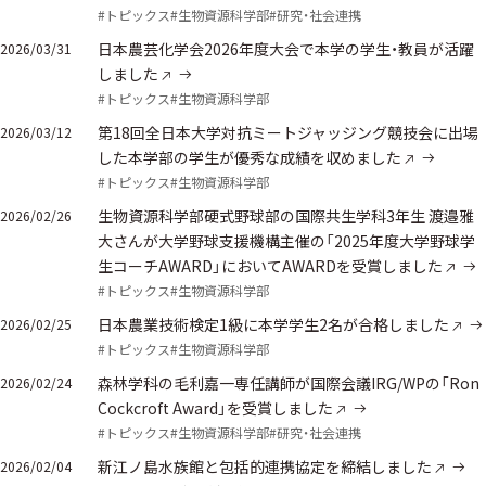
#トピックス
#生物資源科学部
#研究・社会連携
日本農芸化学会2026年度大会で本学の学生・教員が活躍
2026/03/31
しました
#トピックス
#生物資源科学部
第18回全日本大学対抗ミートジャッジング競技会に出場
2026/03/12
した本学部の学生が優秀な成績を収めました
#トピックス
#生物資源科学部
生物資源科学部硬式野球部の国際共生学科3年生 渡邉雅
2026/02/26
大さんが大学野球支援機構主催の「2025年度大学野球学
生コーチAWARD」においてAWARDを受賞しました
#トピックス
#生物資源科学部
日本農業技術検定1級に本学学生2名が合格しました
2026/02/25
#トピックス
#生物資源科学部
森林学科の毛利嘉一専任講師が国際会議IRG/WPの「Ron
2026/02/24
Cockcroft Award」を受賞しました
#トピックス
#生物資源科学部
#研究・社会連携
新江ノ島水族館と包括的連携協定を締結しました
2026/02/04