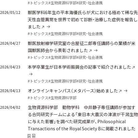
#トピックス
#生物資源科学部
#研究・社会連携
獣医学科6年生の平本海優氏らが犬における極めて稀な先
2026/05/12
天性血管異常を世界で初めて診断・治療した症例を報告し
ました
#トピックス
#生物資源科学部
#研究・社会連携
獣医放射線学研究室の合屋征二郎専任講師らの業績が米
2026/04/27
国獣医師会から表彰されました
#トピックス
#生物資源科学部
#研究・社会連携
本学卒業生が日本学術振興会の記事で紹介されました
2026/04/23
#トピックス
#生物資源科学部
#研究・社会連携
オンラインキャンパス（メタバース）始めました
2026/04/13
#トピックス
#生物資源科学部
生物資源科学部 動物学科 中井静子専任講師が参加す
2026/04/02
る合同研究チームによる「東日本大震災の津波が干潟生物
に与えた影響」を調べた研究成果が、Philosophical
Transactions of the Royal Society Bに掲載されました