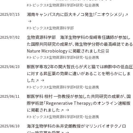
#トピックス
#生物資源科学部
#研究・社会連携
湘南キャンパス内に巨大キノコ発生！「ニオウシメジ」
2025/07/15
#トピックス
#生物資源科学部
生物資源科学部 海洋生物学科の柴﨑専任講師が参加し
2025/07/02
た国際共同研究の成果が、微生物学分野の最高峰誌である
Nature Microbiology に掲載されました
#トピックス
#生物資源科学部
#研究・社会連携
獣医学専攻2年の関大智氏らが犬と猫では麻酔中の低血圧
2025/06/23
に対する昇圧薬の効果に違いがあることを明らかにしま
した
#トピックス
#生物資源科学部
#研究・社会連携
獣医学科 枝村 一弥教授が参加した共同研究の成果が、国
2025/06/11
際学術誌「Regenerative Therapy」のオンライン速報版
に掲載されました
#トピックス
#生物資源科学部
#研究・社会連携
海洋生物学科の糸井史朗教授がマリンバイオテクノロ
2025/06/10
ジー論文賞を受賞