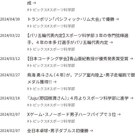
成
#トピックス
#スポーツ科学部
トランポリン「パシフィック・リム大会」で優勝
2024/04/30
#トピックス
#スポーツ科学部
【パリ五輪代表内定】スポーツ科学部３年の寺門弦輝選
2024/03/22
手，４年の本多 灯選手がパリ五輪代表内定
#トピックス
#スポーツ科学部
【日本コーチング学会】青山亜紀教授が優秀発表賞受賞
2024/03/12
#トピックス
#スポーツ科学部
鳥海 勇斗さん（４年）が，アジア室内陸上・男子走幅跳で銀
2024/02/27
メダル獲得！！
#トピックス
#スポーツ科学部
『Juju（野田樹潤さん）』４月よりスポーツ科学部に進学
2024/02/16
#トピックス
#スポーツ科学部
Ⅹゲーム・スノーボード男子ハーフパイプで３位
2024/02/07
#トピックス
#スポーツ科学部
全日本卓球・男子ダブルス初優勝
2024/02/07