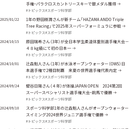
手権・パラクロスカントリースキーで銀メダル獲得
#トピックス
#スポーツ科学部
1年の野田樹潤さんが新チーム「HAZAMA ANDO Triple
2025/01/22
Tree Racing」で2025年スーパーフォーミュラに参戦
#トピックス
#スポーツ科学部
原田瑞希さん（3年）が全日本学生柔道体重別選手権大会－
2024/10/15
４８kg級にて初の日本一
#トピックス
#スポーツ科学部
辻森魁人さん（1年）が水泳オープンウォーター（OWS）日
2024/10/01
本選手権で2種目制覇 来夏の世界選手権代表内定
#トピックス
#スポーツ科学部
壁谷日陽さん（４年）が体操JAPAN OPEN 2024第2回
2024/09/24
スーパースペシャリスト選手権大会・跳馬で優勝
#トピックス
#スポーツ科学部
スポーツ科学部1年の辻森魁人さんがオープンウォーター
2024/09/10
スイミング2024世界ジュニア選手権で優勝
#トピックス
#スポーツ科学部