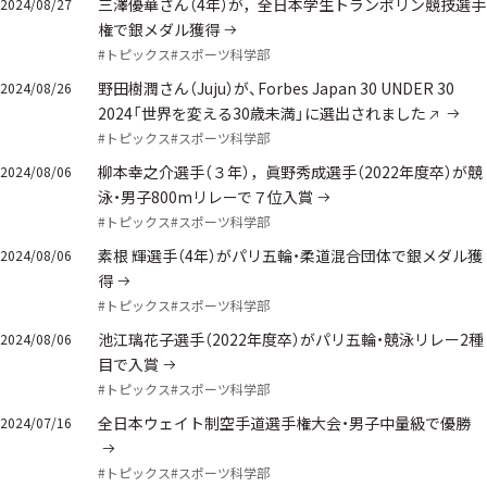
三澤優華さん（4年）が，全日本学生トランポリン競技選手
2024/08/27
権で銀メダル獲得
#トピックス
#スポーツ科学部
野田樹潤さん（Juju）が、Forbes Japan 30 UNDER 30
2024/08/26
2024「世界を変える30歳未満」に選出されました
#トピックス
#スポーツ科学部
柳本幸之介選手（３年），眞野秀成選手（2022年度卒）が競
2024/08/06
泳・男子800mリレーで７位入賞
#トピックス
#スポーツ科学部
素根 輝選手（4年）がパリ五輪・柔道混合団体で銀メダル獲
2024/08/06
得
#トピックス
#スポーツ科学部
池江璃花子選手（2022年度卒）がパリ五輪・競泳リレー2種
2024/08/06
目で入賞
#トピックス
#スポーツ科学部
全日本ウェイト制空手道選手権大会・男子中量級で優勝
2024/07/16
#トピックス
#スポーツ科学部