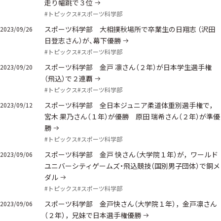
走り幅跳で３位
#トピックス
#スポーツ科学部
スポーツ科学部 大相撲秋場所で卒業生の日翔志 （沢田
2023/09/26
日登志さん）が、幕下優勝
#トピックス
#スポーツ科学部
スポーツ科学部 金戸 凛さん（２年）が日本学生選手権
2023/09/20
（飛込）で２連覇
#トピックス
#スポーツ科学部
スポーツ科学部 全日本ジュニア柔道体重別選手権で，
2023/09/12
宮木 果乃さん（１年）が優勝 原田 瑞希さん（２年）が準優
勝
#トピックス
#スポーツ科学部
スポーツ科学部 金戸 快さん（大学院１年）が，ワールド
2023/09/06
ユニバーシティゲームズ・飛込競技（国別男子団体）で銅メ
ダル
#トピックス
#スポーツ科学部
スポーツ科学部 金戸快さん（大学院１年），金戸凛さん
2023/09/06
（２年），兄妹で日本選手権優勝