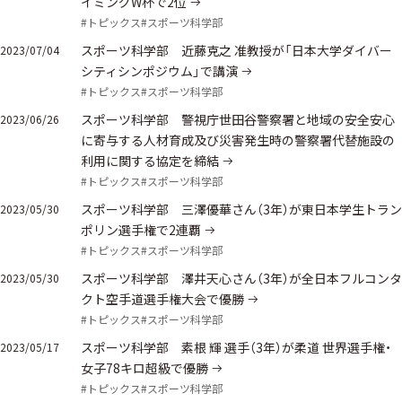
イミングW杯で2位
#トピックス
#スポーツ科学部
スポーツ科学部 近藤克之 准教授が「日本大学ダイバー
2023/07/04
シティシンポジウム」で講演
#トピックス
#スポーツ科学部
スポーツ科学部 警視庁世田谷警察署と地域の安全安心
2023/06/26
に寄与する人材育成及び災害発生時の警察署代替施設の
利用に関する協定を締結
#トピックス
#スポーツ科学部
スポーツ科学部 三澤優華さん（3年）が東日本学生トラン
2023/05/30
ポリン選手権で2連覇
#トピックス
#スポーツ科学部
スポーツ科学部 澤井天心さん（3年）が全日本フルコンタ
2023/05/30
クト空手道選手権大会で優勝
#トピックス
#スポーツ科学部
スポーツ科学部 素根 輝 選手（3年）が柔道 世界選手権・
2023/05/17
女子78キロ超級で優勝
#トピックス
#スポーツ科学部