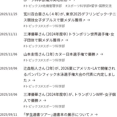
#トピックス
#危機管理学部
#スポーツ科学部
#留学・国際交流
宮川百合亜さん（４年）が、東京2025デフリンピック・テニ
2025/11/25
ス競技女子ダブルスで銀メダル獲得
#トピックス
#スポーツ科学部
三澤優華さん（2024年度卒）トランポリン世界選手権・女
2025/11/11
子団体で銅メダル獲得
#トピックス
#スポーツ科学部
山本圭悟さん（1年）カヌー日本選手権で優勝
2025/11/06
#トピックス
#スポーツ科学部
辻森魁人さん（2年）が、2026夏にアメリカ・LAで開催され
2025/10/06
るパンパシフィック水泳選手権大会の代表に内定しまし
た
#トピックス
#スポーツ科学部
三澤優華さん（2024年度卒）が、トランポリンW杯・女子個
2025/10/06
人で優勝
#トピックス
#スポーツ科学部
「学生選書ツアー」選書本の展示について
2025/09/11