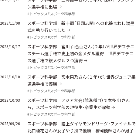
ン選手権に出場
#トピックス
#スポーツ科学部
スポーツ科学部 新十両「日翔志関」への化粧まわし贈呈
2023/11/08
式を執り行いました
#トピックス
#スポーツ科学部
スポーツ科学部 宮川 百合亜さん（２年）が世界デフテニ
2023/10/17
スチーム選手権で史上初の金メダル獲得 世界デフテニ
ス選手権で銀メダル２つ獲得
#トピックス
#スポーツ科学部
スポーツ科学部 宮木果乃さん（１年）が、世界ジュニア柔
2023/10/10
道選手権で優勝
#トピックス
#スポーツ科学部
スポーツ科学部 アジア大会（競泳種目）で本多 灯さん
2023/10/03
ら，スポーツ科学部の現役生・卒業生が躍動
#トピックス
#スポーツ科学部
スポーツ科学部 陸上ダイヤモンドリーグ・ファイナルで
2023/09/26
北口榛花さんが女子やり投で優勝 橋岡優輝さんが男子