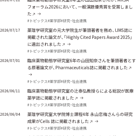
フォーラム2026において、一般演題優秀賞を受賞しまし
た
#トピックス
#薬学部
#研究・社会連携
薬理学研究室の元大学院生が筆頭著者を務め、IJMS誌に
2026/07/17
掲載された論文が、「Highly Cited Papers Award 2025」
に選出されました
#トピックス
#薬学部
#研究・社会連携
臨床薬物動態学研究室6年の山田知奈さんを筆頭著者とす
2026/07/01
る原著論文が、Pharmaceuticals誌に掲載されました
#トピックス
#薬学部
#研究・社会連携
臨床薬物動態学研究室の辻泰弘教授らによる総説が医療
2026/06/11
薬学誌に掲載されました
#トピックス
#薬学部
#研究・社会連携
薬理学研究室大学院博士課程4年 永山恋梅さんらの研究
2026/06/04
成果がCells 誌に掲載されました
#トピックス
#薬学部
#研究・社会連携