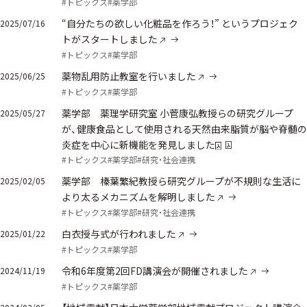
#トピックス
#薬学部
“自分たちの欲しい化粧品を作ろう！” というプロジェク
2025/07/16
トがスタートしました
#トピックス
#薬学部
薬物乱用防止教室を行いました
2025/06/25
#トピックス
#薬学部
薬学部 薬理学研究室 小菅康弘教授らの研究グループ
2025/05/27
が、健康食品として使用される天然由来脂質が脳や脊髄の
炎症を中心に新機能を発見しました
#トピックス
#薬学部
#研究・社会連携
薬学部 榛葉繁紀教授ら研究グループが不規則な生活に
2025/02/05
より太るメカニズムを解明しました
#トピックス
#薬学部
#研究・社会連携
白衣授与式が行われました
2025/01/22
#トピックス
#薬学部
令和6年度第2回FD講演会が開催されました
2024/11/19
#トピックス
#薬学部