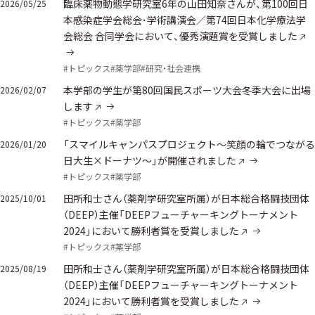
臨床薬物動態学研究室6年の山田知奈さんが、第100回日
2026/05/25
本感染症学会総会･学術講演会／第74回日本化学療法学
会総会 合同学会において、優秀演題賞を受賞しました
#トピックス
#薬学部
#研究・社会連携
本学部の学生が第80回国民スポーツ大会冬季大会に出場
2026/02/07
します
#トピックス
#薬学部
「スマイルキャンパスプロジェクト～笑顔の輪でつながる
2026/01/20
日大生×ドーナツ～」が開催されました
#トピックス
#薬学部
田所和士さん（薬剤学研究室所属）が日本総合格闘技団体
2025/10/01
（DEEP）主催「DEEPフューチャーキングトーナメント
2024」において勝利者賞を受賞しました
#トピックス
#薬学部
田所和士さん（薬剤学研究室所属）が日本総合格闘技団体
2025/08/19
（DEEP）主催「DEEPフューチャーキングトーナメント
2024」において勝利者賞を受賞しました