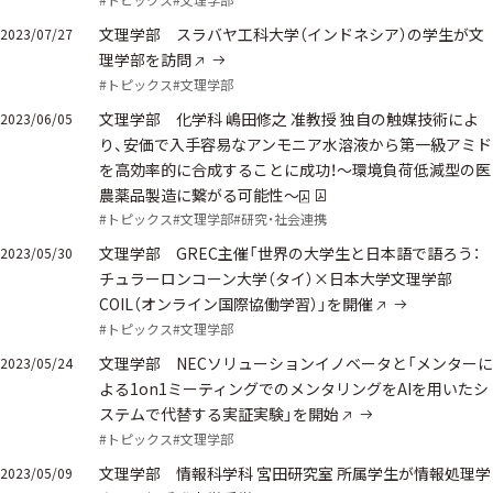
文理学部 スラバヤ工科大学（インドネシア）の学生が文
2023/07/27
理学部を訪問
#トピックス
#文理学部
文理学部 化学科 嶋田修之 准教授 独自の触媒技術によ
2023/06/05
り、安価で入手容易なアンモニア水溶液から第一級アミド
を高効率的に合成することに成功！〜環境負荷低減型の医
農薬品製造に繋がる可能性〜
#トピックス
#文理学部
#研究・社会連携
文理学部 GREC主催「世界の大学生と日本語で語ろう：
2023/05/30
チュラーロンコーン大学（タイ）×日本大学文理学部
COIL（オンライン国際協働学習）」を開催
#トピックス
#文理学部
文理学部 NECソリューションイノベータと「メンターに
2023/05/24
よる1on1ミーティングでのメンタリングをAIを用いたシ
ステムで代替する実証実験」を開始
#トピックス
#文理学部
文理学部 情報科学科 宮田研究室 所属学生が情報処理学
2023/05/09