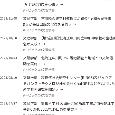
（奥井記念賞）を受賞
#トピックス
#文理学部
文理学部 古川隆久史学科教授ほか編の『昭和天皇拝謁
2023/11/08
記』が毎日出版文化賞を受賞
#トピックス
#文理学部
文理学部 【地域連携】北海道中川町立中川中学校の生徒8
2023/10/10
名が来校
#トピックス
#文理学部
文理学部 北海道中川町での現地調査と地域との交流活
2023/10/03
動を実施
#トピックス
#文理学部
文理学部 次世代社会研究センター(RINGS)及びＡＲア
2023/08/10
ドバンストテクノロジ株式会社 ChatGPTなどを活用した
産学共同研究を開始
#トピックス
#文理学部
文理学部 情報科学科 宮田研究室 所属学生が情報処理学
2023/07/27
会DICOMO2023で野口賞を受賞
#トピックス
#文理学部