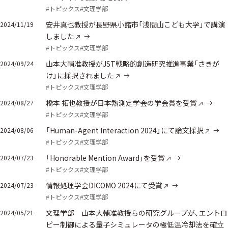
#トピックス
#文理学部
安井真也教授が長野県小諸市「浅間山こども大学」で講演
2024/11/19
しました
#トピックス
#文理学部
山本大輔准教授がJST戦略的創造研究推進事業「さきが
2024/09/24
け」に採択されました
#トピックス
#文理学部
橋本 拓也教授が日本熱測定学会の学会賞を受賞
2024/08/27
#トピックス
#文理学部
「Human-Agent Interaction 2024」にて論文採択
2024/08/06
#トピックス
#文理学部
「Honorable Mention Award」を受賞
2024/07/23
#トピックス
#文理学部
情報処理学会DICOMO 2024にて受賞
2024/07/23
#トピックス
#文理学部
文理学部 山本大輔准教授らの研究グループが、エントロ
2024/05/21
ピー制御による量子シミュレータの極低温冷却法を確立