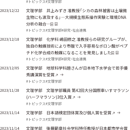
#トピックス
#文理学部
文理学部 井上みずき 准教授「シカの森林被害は土壌微
2023/12/22
生物にも波及する」―大規模生態系操作実験と環境DNA
分析の融合―
#トピックス
#文理学部
#研究・社会連携
文理学部 化学科 嶋田修之 准教授らの研究グループが、
2023/12/18
独自の触媒技術により市販で入手容易なボロン酸がペプ
チド化学合成の触媒になることを発見しました
#トピックス
#文理学部
#研究・社会連携
文理学部 地球科学科趙さんが日本地下水学会で若手優
2023/12/05
秀講演賞を受賞
#トピックス
#文理学部
文理学部 文理学部職員 第42回大分国際車いすマラソン
2023/11/28
(ハーフマラソン)3位入賞
#トピックス
#文理学部
文理学部 日本語検定団体賞及び個人賞を受賞
2023/11/14
#トピックス
#文理学部
文理学部 後藤範章社会学科特任教授が日本都市学会賞
2023/11/14