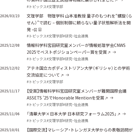
#トピックス
#文理学部
文理学部 物理学科 山本准教授 量子のもつれを“螺旋（ら
2026/03/23
せん）”で読む – 個別制御に頼らない量子状態解析法を開
発 –
#トピックス
#文理学部
#研究・社会連携
情報科学科宮田研究室メンバーが情報処理学会CNWS
2025/12/08
2025でベストポジションペーパー賞を受賞
#トピックス
#文理学部
#研究・社会連携
アテネ国立カポディストリアン大学（ギリシャ）との学術
2025/12/02
交流協定について
#トピックス
#文理学部
【受賞】情報科学科宮田研究室メンバーが難関国際会議
2025/11/17
ASSETS ’25でHonorable Mentionを受賞
#トピックス
#文理学部
#研究・社会連携
「清華大学×日本大学 日本研究フォーラム2025」
2025/11/06
#トピックス
#文理学部
#研究・社会連携
【国際交流】マレーシア・トレンガヌ大学からの表敬訪問が
2025/10/01