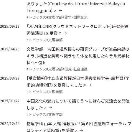
ありました（Courtesy Visit from Universiti Malaysia
Terengganu）
#トピックス
#文理学部
#留学・国際交流
「2024年CNR(クラウドネットワークロボット)研究会優
2025/09/19
秀講演賞」を受賞
#トピックス
#文理学部
文理学部 吉田純准教授らの研究グループが液晶内部の
2025/04/25
キラル構造を解明～擬ラセミ体を利用したキラル光学材
料へ～
#トピックス
#文理学部
#研究・社会連携
【受賞情報】中森広道教授が日本災害情報学会・廣井賞（学
2025/03/27
術的功績分野）を受賞しました
#トピックス
#文理学部
中国文化の魅力について話そう～にほんご交流会を開催
2025/01/22
しました
#トピックス
#文理学部
物理学科 山本 大輔 准教授が「第６回強磁場フォーラム フ
2024/12/24
ロンティア奨励賞」を受賞