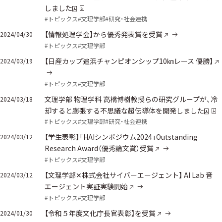
しました
#トピックス
#文理学部
#研究・社会連携
【情報処理学会】から優秀発表賞を受賞
2024/04/30
#トピックス
#文理学部
【日産カップ追浜チャンピオンシップ10㎞レース 優勝】
2024/03/19
#トピックス
#文理学部
文理学部 物理学科 高橋博樹教授らの研究グループが、冷
2024/03/18
却すると膨張する不思議な超伝導体を開発しました
#トピックス
#文理学部
#研究・社会連携
【学生表彰】「HAIシンポジウム2024」Outstanding
2024/03/12
Research Award（優秀論文賞）受賞
#トピックス
#文理学部
【文理学部✕株式会社サイバーエージェント】 AI Lab 音
2024/03/12
エージェント実証実験開始
#トピックス
#文理学部
【令和５年度文化庁長官表彰】を受賞
2024/01/30