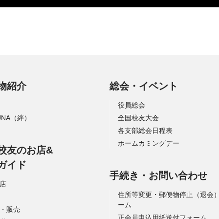
物紹介
総会・イベント
役員総会
ZUNA（絆）
全国校友大会
各支部総会日程表
ホームカミングデー
校友のお店&
ガイド
手続き・お問い合わせ
店
住所等変更・郵便物停止（退会
ーム
・販売
正会員申込用紙送付フォーム