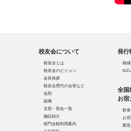
校友会について
発行
校友会とは
桜縁
校友会のビジョン
Ki
会長挨拶
校友会歴代の会長など
全国
会則
お宿
組織
支部・部会一覧
飲食
施設紹介
お宿
桜門会館利用案内
製造