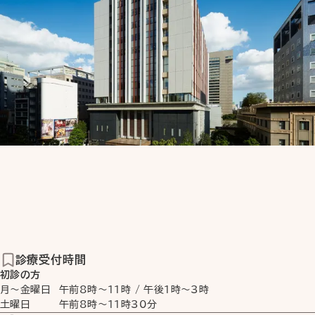
診療受付時間
初診の方
月〜金曜日
午前8時
〜
11時
/
午後1時
〜
3時
土曜日
午前8時
〜
11時30分