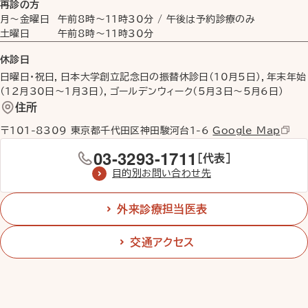
再診の方
月〜金曜日
午前8時
〜
11時30分
/ 午後は予約診療のみ
土曜日
午前8時
〜
11時30分
休診日
日曜日・祝日，日本大学創立記念日の振替休診日（10月5日），年末年始
（12月30日〜1月3日），ゴールデンウィーク（5月3日〜5月6日）
住所
〒101-8309 東京都千代田区神田駿河台1-6
Google Map
03-3293-1711
［代表］
目的別お問い合わせ先
外来診療担当医表
交通アクセス