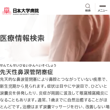
メインコンテンツへスキップ
サイト内検
検索
メニュー
医療情報検索
せんてんせいびるいかんへいそくしょう
先天性鼻涙管閉塞症
先天的な鼻涙管閉塞により鼻腔とつながっていない疾患で、
新生児期から見られます。症状は目やにや涙目で、ひどいと
涙囊炎を併発したり、炎症が周囲に波及して眼窩蜂窩織炎に
なることもあります。通常、１歳までに自然治癒することがほ
とんどです。治療はまず涙囊マッサージを行い、改善しない場