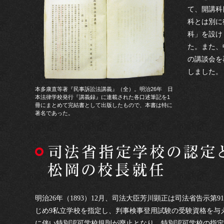
て、開講科
科とは別に
科」を設け
た。また、
の講談会を
しました。
本多康直等著『民事訴訟法講義』（全）。明治26年 日
本法律学校発行『講義録』に連載された各口述筆記を1
冊にまとめて完結書として出版したもので、本書は特に
著名であった。
明治26年（1893）12月、司法大臣芳川顕正は司法省告示第
じめ9私立学校を指定し、判事検事登用試験の受験資格を与
に伴い特別認可学校規則が廃止となり、特別認可学校の指定