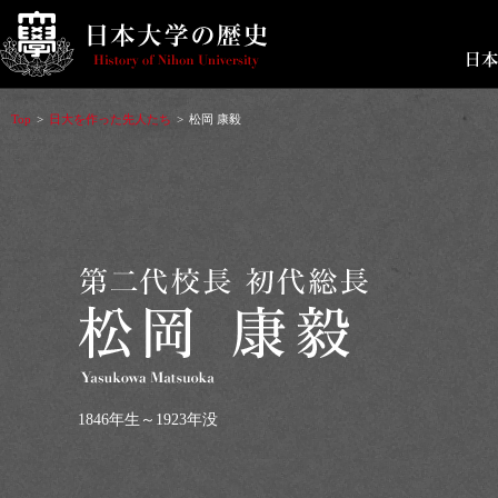
Top
>
日大を作った先人たち
>
松岡 康毅
1846年生～1923年没