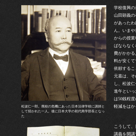
学校復興の
山田顕義の
があったわ
ん。いまや
からの授業
ばならなく
費がかかる
料が安くて
依頼するこ
元嘉は、そ
し、松波仁
進午といっ
は50銭程
軽減をはか
松波仁一郎。廃校の危機にあった日本法律学校に講師と
して招かれた一人。後に日本大学の初代商学部長となっ
た
こうして、
講義を開講