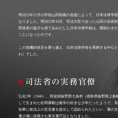
明治25年11月の学祖山田顕義の急逝によって、日本法律学
なりました。明治22年10月、司法大臣であった山田の全面
関係者の協力も得て歩みだした日本法律学校は、開校わずか
ことになったのです。
この危機的状況を乗り越え、日本法律学校を再興する中心と
わ）でした。
弘化3年（1846）、阿波国板野郡七条村（徳島県板野郡上
して生まれた松岡康毅は勉学の好きな少年だったようで、長
知事に政治上の意見書を提出して認められたといい、藩の文
藩少属に抜擢され東京藩庁詰となりました。