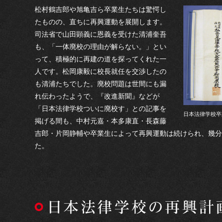
松村鶴吉郎や旭亀吉ら卒業生たちは驚愕し
たものの、直ちに再興運動を展開します。
司法省で山田顕義に恩義を受けた清浦奎吾
も、「一体廃校の理由が解らない。」とい
って、積極的に再建の道を探ってくれた一
人です。松岡康毅に校長就任を交渉したの
も清浦たちでした。廃校問題は世間にも漏
れ伝わったようで、『改進新聞』などが
「日本法律学校ついに廃校す」との記事を
日本法律学校卒
掲げる間も、中村元嘉・本多康直・長森藤
吉郎・片岡静輔や卒業生によって再興運動は続けられ、幾分
た。