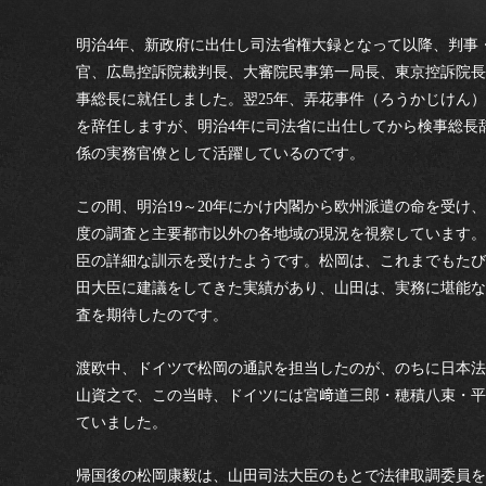
明治4年、新政府に出仕し司法省権大録となって以降、判事
官、広島控訴院裁判長、大審院民事第一局長、東京控訴院長を
事総長に就任しました。翌25年、弄花事件（ろうかじけん
を辞任しますが、明治4年に司法省に出仕してから検事総長辞
係の実務官僚として活躍しているのです。
この間、明治19～20年にかけ内閣から欧州派遣の命を受け
度の調査と主要都市以外の各地域の現況を視察しています。
臣の詳細な訓示を受けたようです。松岡は、これまでもたび
田大臣に建議をしてきた実績があり、山田は、実務に堪能な
査を期待したのです。
渡欧中、ドイツで松岡の通訳を担当したのが、のちに日本法
山資之で、この当時、ドイツには宮﨑道三郎・穂積八束・平
ていました。
帰国後の松岡康毅は、山田司法大臣のもとで法律取調委員を