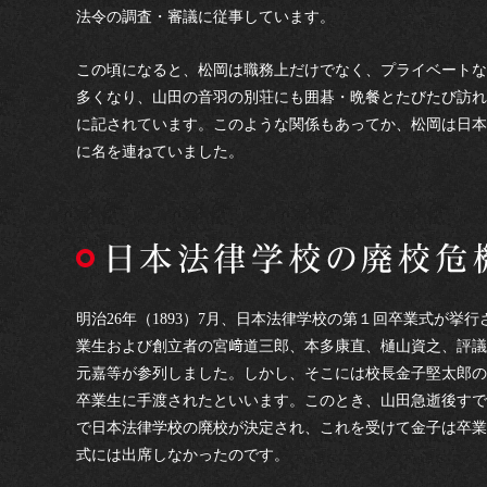
法令の調査・審議に従事しています。
この頃になると、松岡は職務上だけでなく、プライベートな
多くなり、山田の音羽の別荘にも囲碁・晩餐とたびたび訪れ
に記されています。このような関係もあってか、松岡は日本
に名を連ねていました。
明治26年（1893）7月、日本法律学校の第１回卒業式が挙行
業生および創立者の宮﨑道三郎、本多康直、樋山資之、評議
元嘉等が参列しました。しかし、そこには校長金子堅太郎の
卒業生に手渡されたといいます。このとき、山田急逝後すで
で日本法律学校の廃校が決定され、これを受けて金子は卒業
式には出席しなかったのです。