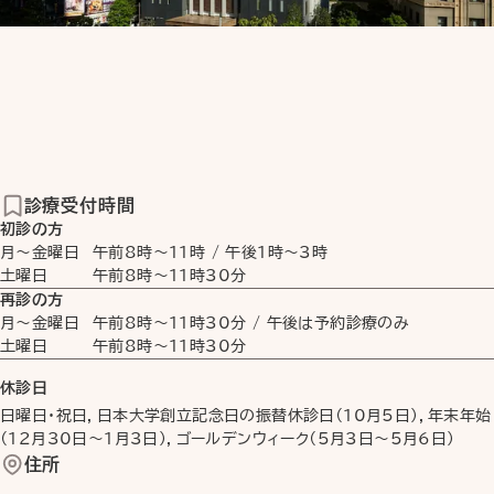
診療受付時間
初診の方
月〜金曜日
午前8時
〜
11時
/
午後1時
〜
3時
土曜日
午前8時
〜
11時30分
再診の方
月〜金曜日
午前8時
〜
11時30分
/ 午後は予約診療のみ
土曜日
午前8時
〜
11時30分
休診日
日曜日・祝日，日本大学創立記念日の振替休診日（10月5日），年末年始
（12月30日〜1月3日），ゴールデンウィーク（5月3日〜5月6日）
住所