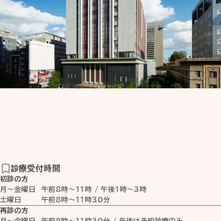
診療受付時間
初診の方
月〜金曜日
午前8時
〜
11時
/
午後1時
〜
3時
土曜日
午前8時
〜
11時30分
再診の方