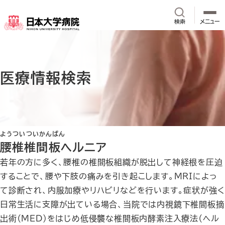
メインコンテンツへスキップ
サイト内検
検索
メニュー
医療情報検索
ようついついかんばん
腰椎椎間板ヘルニア
若年の方に多く、腰椎の椎間板組織が脱出して神経根を圧迫
することで、腰や下肢の痛みを引き起こします。MRIによっ
て診断され、内服加療やリハビリなどを行います。症状が強く
日常生活に支障が出ている場合、当院では内視鏡下椎間板摘
出術（MED）をはじめ低侵襲な椎間板内酵素注入療法（ヘル