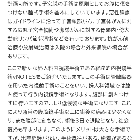
計画可能です。子宮脱の手術は原則としてお腹に傷を
つけない腟式手術を基本にしていています。悪性腫瘍
はガイドラインに沿って子宮頸部がん、子宮体がんに対
する広汎子宮全摘術や卵巣がんに対する骨盤内・傍大
動脈リンパ節郭清術などを行っております。抗がん剤
治療や放射線治療は入院の場合と外来通院の場合が
あります。
ここで新たな婦人科内視鏡手術である経腟的内視鏡手
術vNOTESをご紹介いたします。この手術は管腔臓器
を用いた内視鏡手術のことをいい、婦人科領域では腟
を使って行う内視鏡手術となります。腹部に創をつけ
ずに行いますので、より低侵襲な手術になります。これ
により通常の腹腔鏡手術以上に術後の痛みは少なくな
り、また腹部に創もなく、術後3日で退院となり、社会
復帰も早まります。このようにメリットは大きな手術で
すが、出産経験がない、手術既往がある、癒着があるな