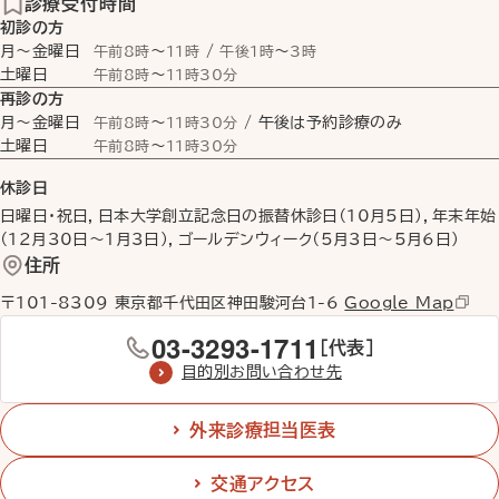
診療受付時間
初診の方
月〜金曜日
〜
/
〜
午前8時
11時
午後1時
3時
土曜日
〜
午前8時
11時30分
再診の方
月〜金曜日
〜
/ 午後は予約診療のみ
午前8時
11時30分
土曜日
〜
午前8時
11時30分
休診日
日曜日・祝日，日本大学創立記念日の振替休診日（10月5日），年末年始
（12月30日〜1月3日），ゴールデンウィーク（5月3日〜5月6日）
住所
〒101-8309 東京都千代田区神田駿河台1-6
Google Map
03-3293-1711
［代表］
目的別お問い合わせ先
外来診療担当医表
交通アクセス