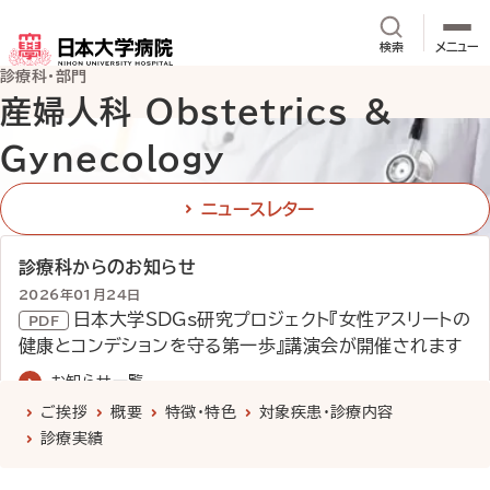
メインコンテンツへスキップ
サイト内検
検索
メニュー
診療科・部門
産婦人科 Obstetrics ＆
Gynecology
ニュースレター
診療科からのお知らせ
2026年01月24日
日本大学SDGs研究プロジェクト『女性アスリートの
健康とコンデションを守る第一歩』講演会が開催されます
2025年07月10日
お知らせ一覧
産後ケア（宿泊型・通所型）を開始しました
ご挨拶
概要
特徴・特色
対象疾患・診療内容
診療科
について
医師紹介
外来診療
担当医表
2025年07月01日
診療実績
がん相談支援センターよりお知らせ