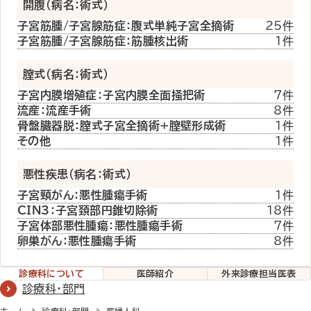
開腹（病名：術式）
子宮筋腫/子宮腺筋症：腹式単純子宮全摘術
25件
子宮筋腫/子宮腺筋症：筋腫核出術
1件
膣式（病名：術式）
子宮内膜増殖症：子宮内膜全面掻把術
7件
流産：流産手術
8件
骨盤臓器脱：膣式子宮全摘術+膣壁形成術
1件
その他
1件
悪性疾患（病名：術式）
子宮頸がん：悪性腫瘍手術
1件
CIN3：子宮頚部円錐切除術
18件
子宮体部悪性腫瘍：悪性腫瘍手術
7件
卵巣がん：悪性腫瘍手術
8件
診療科
について
医師紹介
外来診療
担当医表
診療科・部門