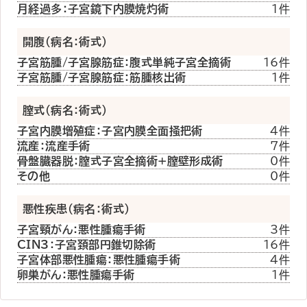
月経過多：子宮鏡下内膜焼灼術
1件
開腹（病名：術式）
子宮筋腫/子宮腺筋症：腹式単純子宮全摘術
16件
子宮筋腫/子宮腺筋症：筋腫核出術
1件
膣式（病名：術式）
子宮内膜増殖症：子宮内膜全面掻把術
4件
流産：流産手術
7件
骨盤臓器脱：膣式子宮全摘術+膣壁形成術
0件
その他
0件
悪性疾患（病名：術式）
子宮頸がん：悪性腫瘍手術
3件
CIN3：子宮頚部円錐切除術
16件
子宮体部悪性腫瘍：悪性腫瘍手術
4件
卵巣がん：悪性腫瘍手術
1件