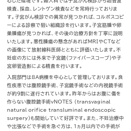
心した環境です。婦人科では子宮がん検診から超音波
検査、採血、レントゲン検査などを常時行っておりま
す。子宮がん検診での異常が見つかれば、コルポスコピ
ーによる診察で狙い組織診を行います。子宮筋腫や卵
巣腫瘍が見つかれば、その後の治療方針を丁寧に説明
いたします。悪性腫瘍の懸念があればMRIやCTなど
の画像にて放射線科医師とともに評価いたします。不
妊症の方には外来で子宮鏡（ファイバースコープ）や子
宮卵管造影による精査を行います。
入院部門は8A病棟を中心として管理しております。良
性疾患では腹腔鏡手術、子宮鏡手術などの内視鏡手術
が約9割に遂行されています。昨年からはお腹に傷を
作らない腹腔鏡手術vNOTES (transvaginal
natural orifice transluminal endoscopic
surgery)も開始していて好評です。また、不妊治療中
や出張などで手術を急ぐ方は、1ヵ月以内での手術が