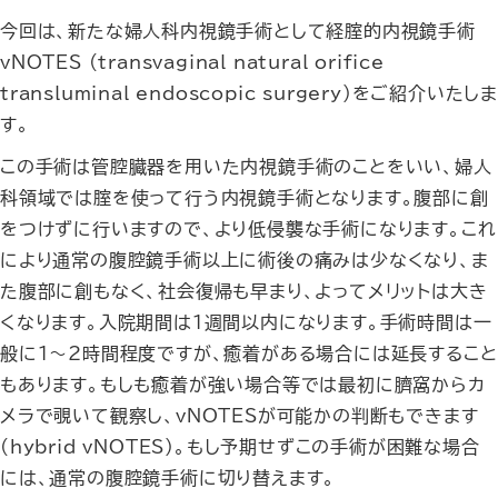
今回は、新たな婦人科内視鏡手術として経腟的内視鏡手術
vNOTES (transvaginal natural orifice
transluminal endoscopic surgery)をご紹介いたしま
す。
この手術は管腔臓器を用いた内視鏡手術のことをいい、婦人
科領域では腟を使って行う内視鏡手術となります。腹部に創
をつけずに行いますので、より低侵襲な手術になります。これ
により通常の腹腔鏡手術以上に術後の痛みは少なくなり、ま
た腹部に創もなく、社会復帰も早まり、よってメリットは大き
くなります。入院期間は1週間以内になります。手術時間は一
般に1～2時間程度ですが、癒着がある場合には延長すること
もあります。もしも癒着が強い場合等では最初に臍窩からカ
メラで覗いて観察し、vNOTESが可能かの判断もできます
(hybrid vNOTES)。もし予期せずこの手術が困難な場合
には、通常の腹腔鏡手術に切り替えます。