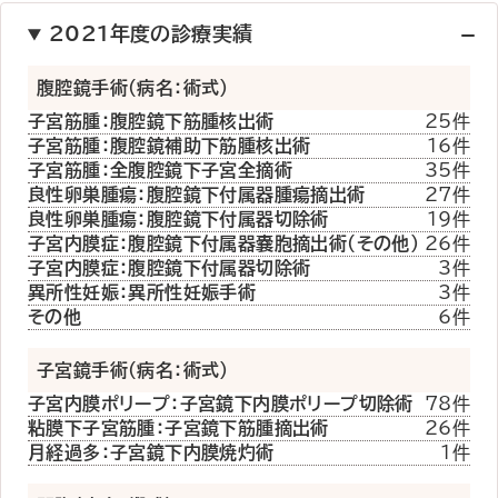
2021年度の診療実績
腹腔鏡手術（病名：術式）
子宮筋腫：腹腔鏡下筋腫核出術
25件
子宮筋腫：腹腔鏡補助下筋腫核出術
16件
子宮筋腫：全腹腔鏡下子宮全摘術
35件
良性卵巣腫瘍：腹腔鏡下付属器腫瘍摘出術
27件
良性卵巣腫瘍：腹腔鏡下付属器切除術
19件
子宮内膜症：腹腔鏡下付属器嚢胞摘出術（その他）
26件
子宮内膜症：腹腔鏡下付属器切除術
3件
異所性妊娠：異所性妊娠手術
3件
その他
6件
子宮鏡手術（病名：術式）
子宮内膜ポリープ：子宮鏡下内膜ポリープ切除術
78件
粘膜下子宮筋腫：子宮鏡下筋腫摘出術
26件
月経過多：子宮鏡下内膜焼灼術
1件