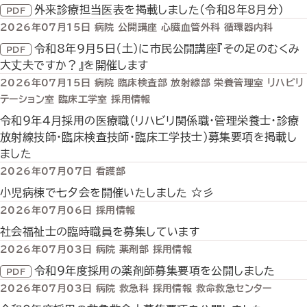
外来診療担当医表を掲載しました（令和8年8月分）
2026年07月15日
病院
公開講座
心臓血管外科
循環器内科
令和8年9月5日（土）に市民公開講座『その足のむくみ
大丈夫ですか？』を開催します
2026年07月15日
病院
臨床検査部
放射線部
栄養管理室
リハビリ
テーション室
臨床工学室
採用情報
令和９年４月採用の医療職（リハビリ関係職・管理栄養士・診療
放射線技師・臨床検査技師・臨床工学技士）募集要項を掲載し
ました
2026年07月07日
看護部
小児病棟で七夕会を開催いたしました ☆彡
2026年07月06日
採用情報
社会福祉士の臨時職員を募集しています
2026年07月03日
病院
薬剤部
採用情報
令和９年度採用の薬剤師募集要項を公開しました
2026年07月03日
病院
救急科
採用情報
救命救急センター