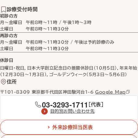
診療受付時間
初診の方
月〜金曜日
午前8時
〜
11時
/
午後1時
〜
3時
土曜日
午前8時
〜
11時30分
再診の方
月〜金曜日
午前8時
〜
11時30分
/ 午後は予約診療のみ
土曜日
午前8時
〜
11時30分
休診日
日曜日・祝日，日本大学創立記念日の振替休診日（10月5日），年末年始
（12月30日〜1月3日），ゴールデンウィーク（5月3日〜5月6日）
住所
〒101-8309 東京都千代田区神田駿河台1-6
Google Map
03-3293-1711
［代表］
目的別お問い合わせ先
外来診療担当医表