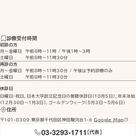
診療受付時間
初診の方
月〜金曜日
午前8時
〜
11時
/
午後1時
〜
3時
土曜日
午前8時
〜
11時30分
再診の方
月〜金曜日
午前8時
〜
11時30分
/ 午後は予約診療のみ
土曜日
午前8時
〜
11時30分
休診日
日曜日・祝日，日本大学創立記念日の振替休診日（10月5日），年末年始
（12月30日〜1月3日），ゴールデンウィーク（5月3日〜5月6日）
住所
〒101-8309 東京都千代田区神田駿河台1-6
Google Map
03-3293-1711
［代表］