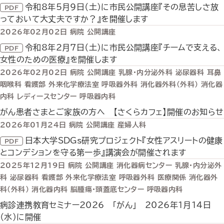
令和8年5月9日（土）に市民公開講座『その息苦しさ放
っておいて大丈夫ですか？』を開催します
2026年02月02日
病院
公開講座
令和8年2月7日（土）に市民公開講座『チームで支える、
女性のための医療』を開催します
2026年02月02日
病院
公開講座
乳腺・内分泌外科
泌尿器科
耳鼻
咽喉科
看護部
外来化学療法室
呼吸器外科
消化器外科（外科）
消化器
内科
レディースセンター
呼吸器内科
がん患者さまとご家族の方へ 【さくらカフェ】開催のお知らせ
2026年01月24日
病院
公開講座
産婦人科
日本大学SDGs研究プロジェクト『女性アスリートの健康
とコンデションを守る第一歩』講演会が開催されます
2025年12月19日
病院
公開講座
消化器病センター
乳腺・内分泌外
科
泌尿器科
看護部
外来化学療法室
呼吸器外科
医療関係
消化器外
科（外科）
消化器内科
脳腫瘍・頭蓋底センター
呼吸器内科
病診連携教育セミナー2026 「がん」 2026年1月1４日
（水）に開催