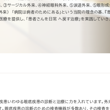
来、③サージカル外来、④神経眼科外来、⑤涙道外来、⑤眼形成
外来） 「病院は病者のためにある」という当院の理念の基、『
医療を提供し、「患者さんを日常 へ戻す治療」を実践してい
体疾患いわゆる眼底疾患の診断と治療に力を入れています。外
ます。眼底疾患の診断のための検査機器が多数あり、その検査