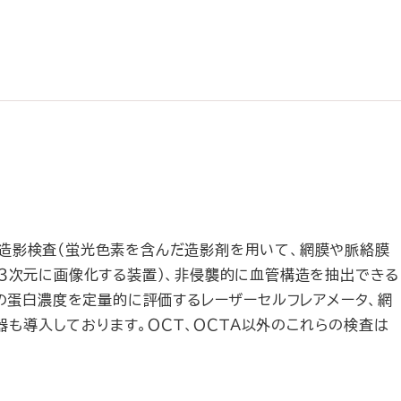
造影検査（蛍光色素を含んだ造影剤を用いて、網膜や脈絡膜
３次元に画像化する装置）、非侵襲的に血管構造を抽出できる
房水の蛋白濃度を定量的に評価するレーザーセルフレアメータ、網
器も導入しております。ＯＣＴ、ＯＣＴＡ以外のこれらの検査は