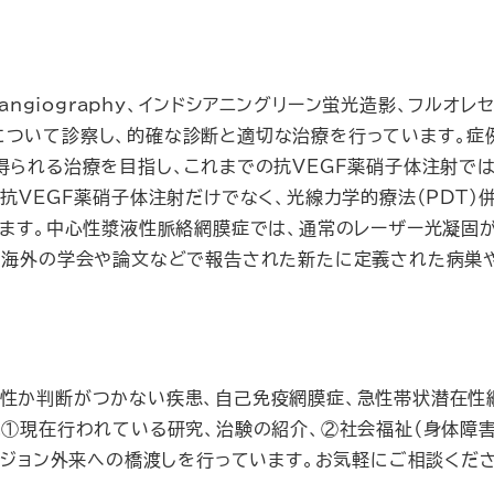
angiography、インドシアニングリーン蛍光造影、フル
ついて診察し、的確な診断と適切な治療を行っています。症
られる治療を目指し、これまでの抗VEGF薬硝子体注射では
抗VEGF薬硝子体注射だけでなく、光線力学的療法（PDT）
ます。中心性漿液性脈絡網膜症では、通常のレーザー光凝固が
く海外の学会や論文などで報告された新たに定義された病巣や
性か判断がつかない疾患、自己免疫網膜症、急性帯状潜在性網
①現在行われている研究、治験の紹介、②社会福祉（身体障害
ビジョン外来への橋渡しを行っています。お気軽にご相談くださ