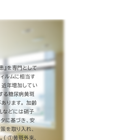
患』を専門として
ィルムに相当す
、近年増加してい
する糖尿病黄斑
あります。 加齢
孔などには硝子
タに基づき、安
策を取り入れ、
（ ①黄斑外来、