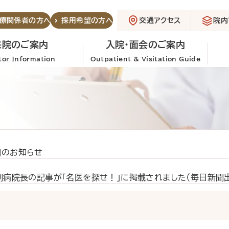
交通アクセス
院内
療関係者の方へ
採用希望の方へ
来院のご案内
入院・面会のご案内
itor Information
Outpatient & Visitation Guide
開のお知らせ
副病院長の記事が「名医を探せ！」に掲載されました（毎日新聞出
での予約変更方法が変わります
医師紹介
外来診療
担当医
術後眼内炎パーフェクトマネジメント」が出版されました