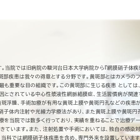
。当院では旧病院の駿河台日本大学病院から『網膜硝子体疾
斑部疾患は我々の得意とする分野です。黄斑部とはカメラのフ
最も重要な目の組織です。この黄斑部に生じる疾患 としては
原因とされている中心性漿液性網脈絡膜症、生活習慣病が関連
斑浮腫、手術加療が有用な黄斑上膜や黄斑円孔などの疾患が
F硝子体内注射や光線力学療法があり、また黄斑上膜や黄斑円
療を当院では数多く行っており、実績を重ねることで治療デー
きています。また、注射処置や手術においては、独自の感染対
当科では網膜硝子体疾患を含め、専門外来を設置しています。