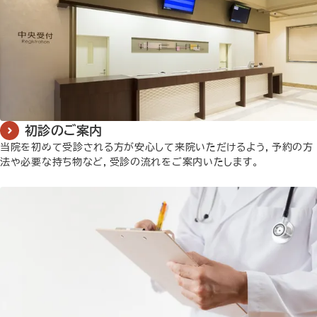
初診のご案内
当院を初めて受診される方が安心して来院いただけるよう，予約の方
法や必要な持ち物など，受診の流れをご案内いたします。
詳しく見る