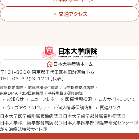
交通アクセス
日本大学病院ホーム
〒101-8309 東京都千代田区神田駿河台1-6
TEL. 03-3293-1711
［代表］
救急指定病院 /
臓器移植提供病院 /
災害医療拠点病院 /
東京DMAT指定医療機関 /
基幹型臨床研修病院
お知らせ
ニュースレター
医療情報検索
このサイトについて
ウェブアクセシビリティ
個人情報保護方針
関連リンク
日本大学医学部附属板橋病院
日本大学歯学部付属歯科病院
日本大学松戸歯学部付属病院
日本大学医学部
臨床研究センター
がん治療法特設サイト