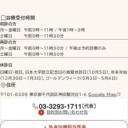
診療受付時間
初診の方
月〜金曜日
午前8時
〜
11時
/
午後1時
〜
3時
土曜日
午前8時
〜
11時30分
再診の方
月〜金曜日
午前8時
〜
11時30分
/ 午後は予約診療のみ
土曜日
午前8時
〜
11時30分
休診日
日曜日・祝日，日本大学創立記念日の振替休診日（10月5日），年末年始
（12月30日〜1月3日），ゴールデンウィーク（5月3日〜5月6日）
住所
〒101-8309 東京都千代田区神田駿河台1-6
Google Map
03-3293-1711
［代表］
目的別お問い合わせ先
外来診療担当医表