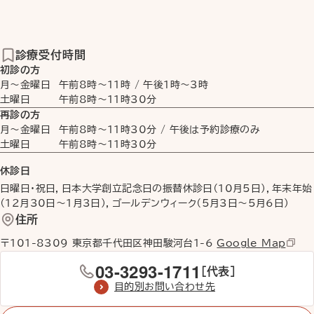
診療受付時間
初診の方
月〜金曜日
午前8時
〜
11時
/
午後1時
〜
3時
土曜日
午前8時
〜
11時30分
再診の方
月〜金曜日
午前8時
〜
11時30分
/ 午後は予約診療のみ
土曜日
午前8時
〜
11時30分
休診日
日曜日・祝日，日本大学創立記念日の振替休診日（10月5日），年末年始
（12月30日〜1月3日），ゴールデンウィーク（5月3日〜5月6日）
住所
〒101-8309 東京都千代田区神田駿河台1-6
Google Map
03-3293-1711
［代表］
目的別お問い合わせ先