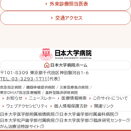
外来診療担当医表
交通アクセス
日本大学病院ホーム
〒101-8309 東京都千代田区神田駿河台1-6
TEL. 03-3293-1711
［代表］
救急指定病院 /
臓器移植提供病院 /
災害医療拠点病院 /
東京DMAT指定医療機関 /
基幹型臨床研修病院
お知らせ
ニュースレター
医療情報検索
このサイトについて
ウェブアクセシビリティ
個人情報保護方針
関連リンク
日本大学医学部附属板橋病院
日本大学歯学部付属歯科病院
日本大学松戸歯学部付属病院
日本大学医学部
臨床研究センター
がん治療法特設サイト