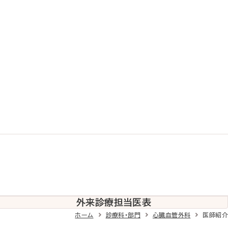
外来診療
担当医表
ホーム
診療科・部門
心臓血管外科
医師紹介