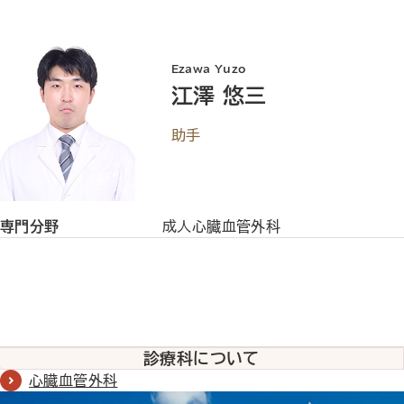
Ezawa Yuzo
江澤 悠三
助手
専門分野
成人心臓血管外科
診療科
について
心臓血管外科