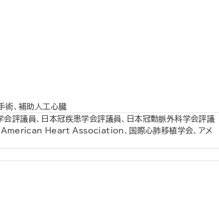
手術、補助人工心臓
学会評議員、日本冠疾患学会評議員、日本冠動脈外科学会評議
an Heart Association、国際心肺移植学会、アメ