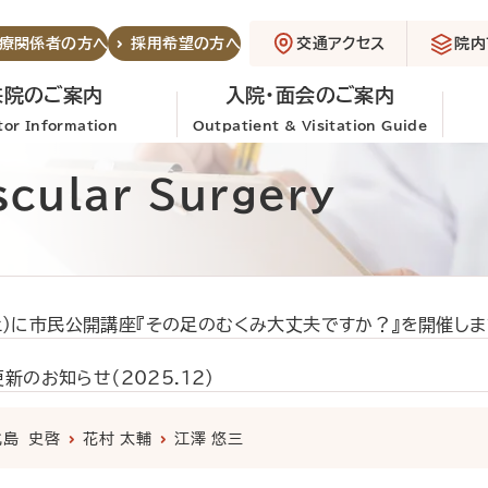
交通アクセス
院内
療関係者の方へ
採用希望の方へ
来院のご案内
入院・面会のご案内
itor Information
Outpatient & Visitation Guide
ular Surgery
土）に市民公開講座『その足のむくみ大丈夫ですか？』を開催しま
のお知らせ（2025.12）
眠時無呼吸症候群」開催のお知らせ
医師紹介
北島 史啓
花村 太輔
江澤 悠三
外来からお知らせ