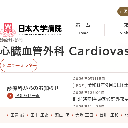
メインコンテンツへスキップ
医
ホーム
Home
Vis
診療科・部門
心臓血管外科 Cardiovasc
ニュースレター
2026年07月15日
令和8年9月5日（
診療科からのお知らせ
2025年12月01日
お知らせ一覧
睡眠時無呼吸症候群外来更新
2025年11月26日
病診連携教育セミナー「睡
診療科
について
田岡 誠
田中 正史
瀬在 明
大場 正直
曽川 正和
2025年02月19日
日本大学病院 連携専門