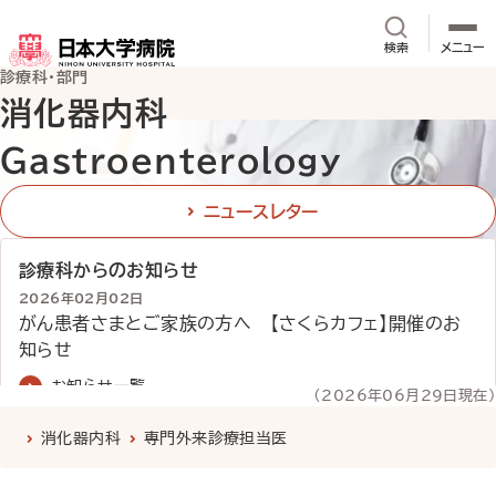
メインコンテンツへスキップ
サイト内検
検索
メニュー
診療科・部門
消化器内科
Gastroenterology
ニュースレター
診療科からのお知らせ
2026年02月02日
がん患者さまとご家族の方へ 【さくらカフェ】開催のお
知らせ
2025年12月19日
お知らせ一覧
（2026年06月29日現在）
病診連携教育セミナー2026 「がん」 2026年1月1４
診療科
について
医師紹介
外来診療
担当医表
日（水）に開催
消化器内科
専門外来診療担当医
2025年12月01日
三浦義正医師が杭州（中国）に招待され、講演と内視鏡指