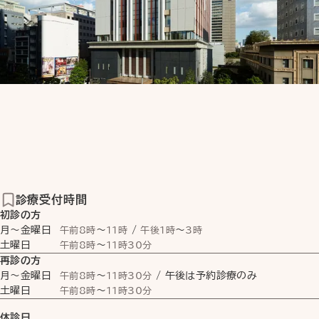
診療受付時間
初診の方
月〜金曜日
〜
/
〜
午前8時
11時
午後1時
3時
土曜日
〜
午前8時
11時30分
再診の方
月〜金曜日
〜
/ 午後は予約診療のみ
午前8時
11時30分
土曜日
〜
午前8時
11時30分
休診日