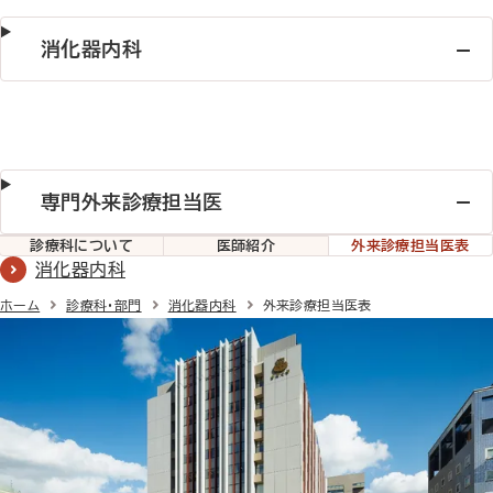
導を行いました。
消化器内科の担当医表
2025年09月01日
消化器内科
がん診療のご案内
消化器内科の担当医表
専門外来診療担当医
診療科
について
医師紹介
外来診療
担当医表
消化器内科
ホーム
診療科・部門
消化器内科
外来診療担当医表