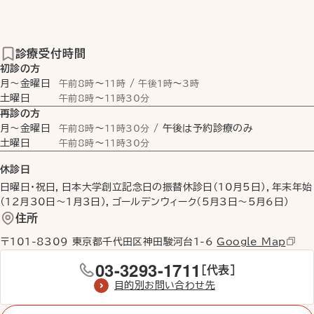
診療受付時間
初診の方
月〜金曜日
〜
/
〜
午前8時
11時
午後1時
3時
土曜日
〜
午前8時
11時30分
再診の方
月〜金曜日
〜
/ 午後は予約診療のみ
午前8時
11時30分
土曜日
〜
午前8時
11時30分
休診日
日曜日・祝日，日本大学創立記念日の振替休診日（10月5日），年末年始
（12月30日〜1月3日），ゴールデンウィーク（5月3日〜5月6日）
住所
〒101-8309 東京都千代田区神田駿河台1-6
Google Map
03-3293-1711
［代表］
目的別お問い合わせ先