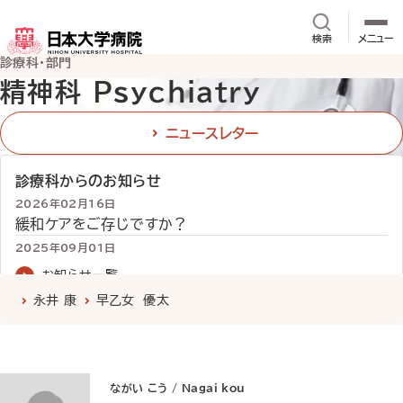
メインコンテンツへスキップ
サイト内検
検索
メニュー
診療科・部門
精神科 Psychiatry
ニュースレター
診療科からのお知らせ
2026年02月16日
緩和ケアをご存じですか？
2025年09月01日
がん診療のご案内
お知らせ一覧
2025年09月01日
永井 康
早乙女 優太
診療科
について
医師紹介
外来診療
担当医表
よくあるご質問
肥満症専門外来のご案内
2025年08月18日
アピアランスケア連携診療外来からお知らせ
ながい こう / Nagai kou