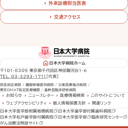
外来診療担当医表
交通アクセス
日本大学病院ホーム
〒101-8309 東京都千代田区神田駿河台1-6
TEL. 03-3293-1711
［代表］
救急指定病院 /
臓器移植提供病院 /
災害医療拠点病院 /
東京DMAT指定医療機関 /
基幹型臨床研修病院
お知らせ
ニュースレター
医療情報検索
このサイトについて
ウェブアクセシビリティ
個人情報保護方針
関連リンク
日本大学医学部附属板橋病院
日本大学歯学部付属歯科病院
日本大学松戸歯学部付属病院
日本大学医学部
臨床研究センター
がん治療法特設サイト