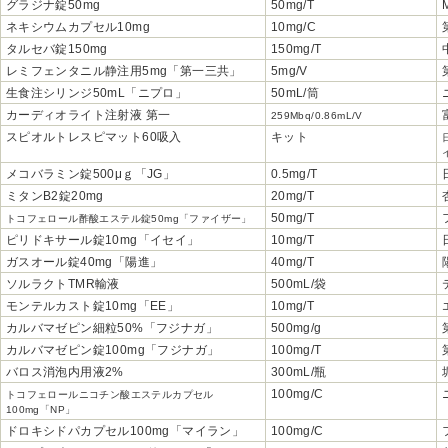
グラジナ錠50mg
50mg/T
ネキシウムカプセル10mg
10mg/C
タルセバ錠150mg
150mg/T
レミフェンタニル静注用5mg「第一三共」
5mg/V
生食注シリンジ50mL「ニプロ」
50mL/筒
カーディオライト注射液 第一
259Mbq/0.86mL/V
スピオルトレスピマット60吸入
キット
メコバラミン錠500μｇ「JG」
0.5mg/T
ミタンB2錠20mg
20mg/T
50mg/T
トコフェロール酢酸エステル錠50mg「ファイザー」
ピリドキサール錠10mg「イセイ」
10mg/T
ガスオール錠40mg「陽進」
40mg/T
ソルラクトTMR輸液
500mL/袋
モンテルカスト錠10mg「EE」
10mg/T
カルバマゼピン細粒50%「フジナガ」
500mg/g
カルバマゼピン錠100mg「フジナガ」
100mg/T
バロス消泡内用液2%
300mL/瓶
100mg/C
トコフェロールニコチン酸エステルカプセル
100mg「NP」
ドロキシドパカプセル100mg「マイラン」
100mg/C