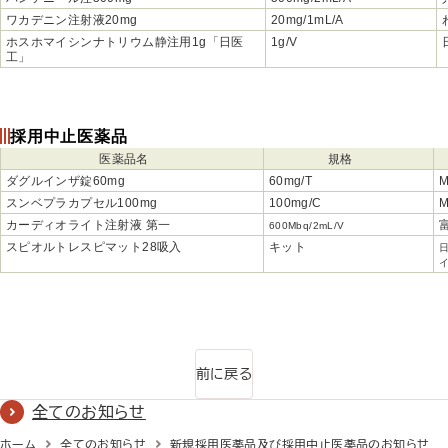
ワカデニン注射液20mg
20mg/1mL/A
ホスホマイシンナトリウム静注用1g「日医
1g/V
工」
採用中止医薬品
医薬品名
規格
ダグルインザ錠60mg
60mg/T
スンベプラカプセル100mg
100mg/C
カーディオライト注射液 第一
600Mbq/2mL/V
スピオルトレスピマット28吸入
キット
前に戻る
全てのお知らせ
ホーム
全てのお知らせ
新規採用医薬品及び採用中止医薬品のお知らせ