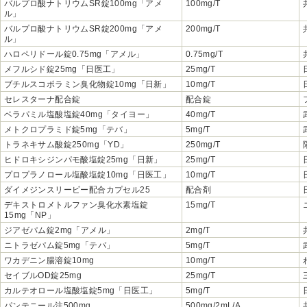
バルプロ酸ナトリウムSR錠100mg「アメ
100mg/T
ル」
バルプロ酸ナトリウムSR錠200mg「アメ
200mg/T
ル」
ハロペリドール錠0.75mg「アメル」
0.75mg/T
メフルシド錠25mg「日医工」
25mg/T
ブチルスコポラミン臭化物錠10mg「日新」
10mg/T
セレスターナ配合錠
配合錠
ベラパミル塩酸塩錠40mg「タイヨー」
40mg/T
メトクロプラミド錠5mg「テバ」
5mg/T
トラネキサム酸錠250mg「YD」
250mg/T
ヒドロキシジンパモ酸塩錠25mg「日新」
25mg/T
プロプラノロール塩酸塩錠10mg「日医工」
10mg/T
ダイメジンスリービー配合カプセル25
配合剤
デキストロメトルファン臭化水素塩錠
15mg/T
15mg「NP」
ジアゼパム錠2mg「アメル」
2mg/T
ニトラゼパム錠5mg「テバ」
5mg/T
ワカデニン腸溶錠10mg
10mg/T
セイブルOD錠25mg
25mg/T
カルテオロール塩酸塩錠5mg「日医工」
5mg/T
パンテニール注500mg
500mg/2mL/A