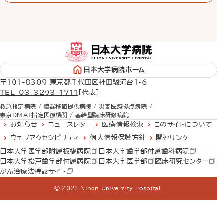
日本大学病院ホーム
〒101-8309 東京都千代田区神田駿河台1-6
TEL. 03-3293-1711
［代表］
救急指定病院 /
臓器移植提供病院 /
災害医療拠点病院 /
東京DMAT指定医療機関 /
基幹型臨床研修病院
お知らせ
ニュースレター
医療情報検索
このサイトについて
ウェブアクセシビリティ
個人情報保護方針
関連リンク
日本大学医学部附属板橋病院
日本大学歯学部付属歯科病院
日本大学松戸歯学部付属病院
日本大学医学部
臨床研究センター
がん治療法特設サイト
© 2023 Nihon University Hospital.