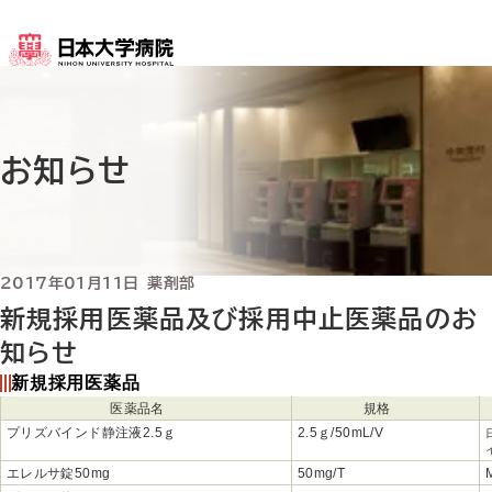
メインコンテンツへスキップ
お知らせ
2017年01月11日
薬剤部
新規採用医薬品及び採用中止医薬品のお
知らせ
新規採用医薬品
医薬品名
規格
プリズバインド静注液2.5ｇ
2.5ｇ/50mL/V
エレルサ錠50mg
50mg/T