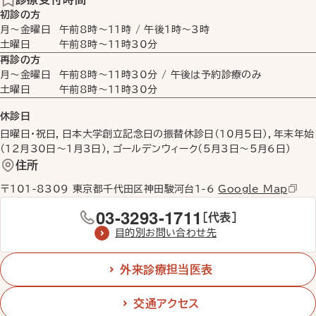
初診の方
月〜金曜日
午前8時
〜
11時
/
午後1時
〜
3時
土曜日
午前8時
〜
11時30分
再診の方
月〜金曜日
午前8時
〜
11時30分
/ 午後は予約診療のみ
土曜日
午前8時
〜
11時30分
休診日
日曜日・祝日，日本大学創立記念日の振替休診日（10月5日），年末年始
（12月30日〜1月3日），ゴールデンウィーク（5月3日〜5月6日）
住所
〒101-8309 東京都千代田区神田駿河台1-6
Google Map
03-3293-1711
［代表］
目的別お問い合わせ先
外来診療担当医表
交通アクセス