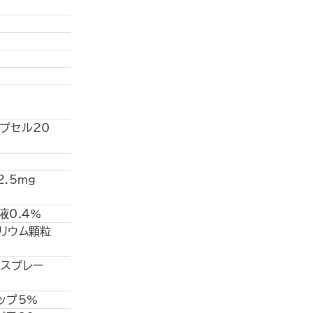
プセル20
.5mg
液0.4%
トリウム顆粒
鼻スプレー
ップ5%