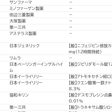
サンファーマ
－
ミノファーゲン製薬
－
田辺三菱製薬
－
大塚製薬
－
第一三共
－
アステラス製薬
－
日本ジェネリック
【般】ニフェジピン徐放カ
ｍｇ(12時間持続)
ツムラ
－
日本ベーリンガーインゲルハイ
【般】ジピリダモール錠12
ム
日本イーライリリー
【般】アトモキセチン経口
日本イーライリリー
【般】クエン酸第一鉄ナ
8.3%
協和キリン
【般】デスモプレシン点
0.01%
第一三共
【般】トラネキサム酸シロ