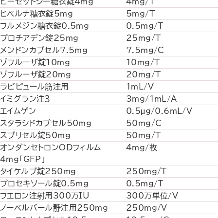
ピーゼットシー糖衣錠4mg
4mg/T
ヒベルナ糖衣錠5mg
5mg/T
フルメジン糖衣錠0.5mg
0.5mg/T
プロチアデン錠25mg
25mg/T
メンドンカプセル7.5mg
7.5mg/C
ゾフルーザ錠10mg
10mg/T
ゾフルーザ錠20mg
20mg/T
ラビピュール筋注用
1mL/V
イミグラン注３
3mg/1mL/A
エイムゲン
0.5μg/0.6mL/V
スタラシドカプセル50mg
50mg/C
スプリセル錠50mg
50mg/T
オンダンセトロンODフィルム
4mg/枚
4mg｢GFP｣
タイケルブ錠250mg
250mg/T
プロセキソール錠0.5mg
0.5mg/T
フエロン注射用300万IU
300万単位/V
ノーベルバール静注用250mg
250mg/V