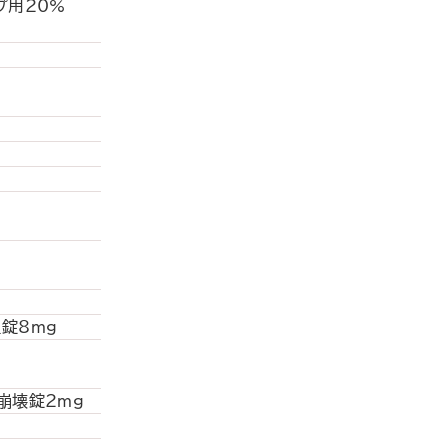
プ用20%
錠8mg
崩壊錠2mg