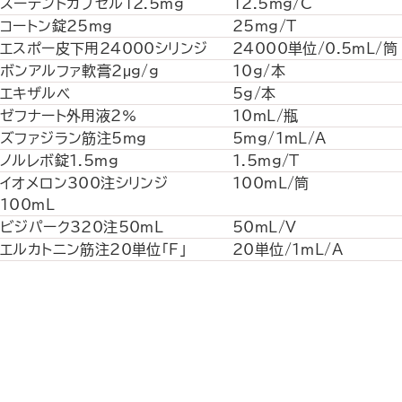
スーテントカプセル12.5mg
12.5mg/C
コートン錠25mg
25mg/T
エスポー皮下用24000シリンジ
24000単位/0.5mL/筒
ボンアルファ軟膏2μg/g
10g/本
エキザルベ
5g/本
ゼフナート外用液2%
10mL/瓶
ズファジラン筋注5mg
5mg/1mL/A
ノルレボ錠1.5mg
1.5mg/T
イオメロン300注シリンジ
100mL/筒
100mL
ビジパーク320注50mL
50mL/V
エルカトニン筋注20単位｢F｣
20単位/1mL/A