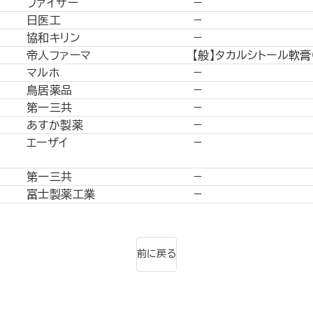
ファイザー
－
日医工
－
協和キリン
－
帝人ファーマ
【般】タカルシトール軟膏
マルホ
－
鳥居薬品
－
第一三共
－
あすか製薬
－
エーザイ
－
第一三共
－
富士製薬工業
－
前に戻る