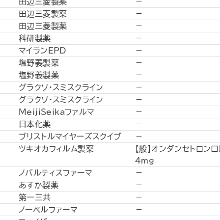
田辺三菱製薬
－
田辺三菱製薬
－
田辺三菱製薬
－
科研製薬
－
マイランEPD
－
塩野義製薬
－
塩野義製薬
－
グラクソ・スミスクライン
－
グラクソ・スミスクライン
－
MeijiSeikaファルマ
－
日本化薬
－
ブリストルマイヤーズスクイブ
－
ツキオカフィルム製薬
【般】オンダンセトロン
4mg
ノバルティスファーマ
－
あすか製薬
－
第一三共
－
ノーベルファーマ
－