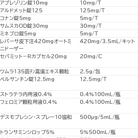
アプレゾリン錠10mg
10mg/T
アルドメット錠125
125mg/T
コナン錠5mg
5mg/T
サムスカOD錠30mg
30mg/T
ミネブロ錠5mg
5mg/T
レパーサ皮下注420mgオートミ
420mg/3.5mL/キット
ニドーザー
セパミット－Ｒカプセル20mg
20mg/C
ツムラ135茵ﾁﾝ蒿湯エキス顆粒
2.5g/包
ペルサンチン錠12.5mg
12.5mg/T
ストラテラ内用液0.4%
0.4%100mL/瓶
フェロミア顆粒用液0.4%
0.4%100mL/瓶
デスモプレシン・スプレー10協和
500μg/5mL/瓶
トランサミンシロップ5%
5%500mL/瓶