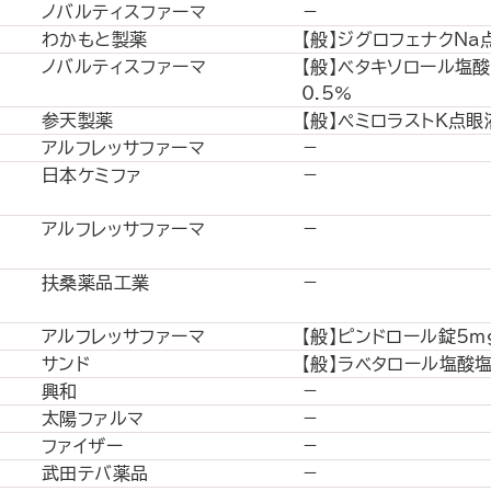
ノバルティスファーマ
－
わかもと製薬
【般】ジグロフェナクNa
ノバルティスファーマ
【般】ベタキソロール塩
0.5%
参天製薬
【般】ペミロラストK点眼
アルフレッサファーマ
－
日本ケミファ
－
アルフレッサファーマ
－
扶桑薬品工業
－
アルフレッサファーマ
【般】ピンドロール錠5ｍ
サンド
【般】ラベタロール塩酸塩
興和
－
太陽ファルマ
－
ファイザー
－
武田テバ薬品
－