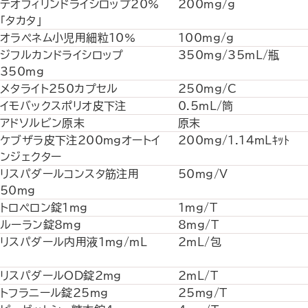
テオフィリンドライシロップ20%
200mg/g
「タカタ」
オラペネム小児用細粒10%
100mg/g
ジフルカンドライシロップ
350mg/35mL/瓶
350mg
メタライト250カプセル
250mg/C
イモバックスポリオ皮下注
0.5mL/筒
アドソルビン原末
原末
ケブザラ皮下注200mgオートイ
200mg/1.14mLｷｯﾄ
ンジェクター
リスパダールコンスタ筋注用
50mg/V
50mg
トロペロン錠1mg
1mg/T
ルーラン錠8mg
8mg/T
リスパダール内用液1mg/mL
2mL/包
リスパダールOD錠2mg
2mL/T
トフラニール錠25mg
25mg/T