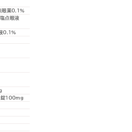
点眼薬0.1%
酸塩点眼液
液0.1%
ｇ
錠100mg