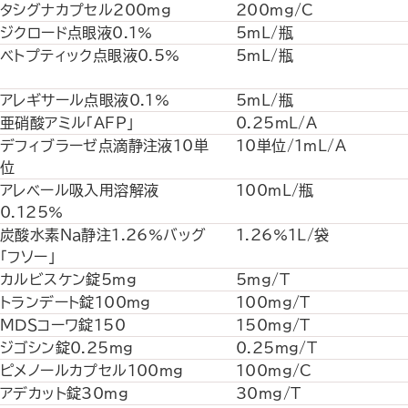
タシグナカプセル200mg
200mg/C
ジクロード点眼液0.1%
5mL/瓶
ベトプティック点眼液0.5%
5mL/瓶
アレギサール点眼液0.1%
5mL/瓶
亜硝酸アミル「AFP」
0.25mL/A
デフィブラーゼ点滴静注液10単
10単位/1mL/A
位
アレベール吸入用溶解液
100mL/瓶
0.125%
炭酸水素Ｎａ静注1.26%バッグ
1.26%1L/袋
「フソー」
カルビスケン錠5mg
5mg/T
トランデート錠100mg
100mg/T
ＭＤＳコーワ錠150
150mg/T
ジゴシン錠0.25mg
0.25mg/T
ピメノールカプセル100mg
100mg/C
アデカット錠30mg
30mg/T