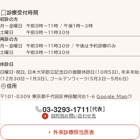
診療受付時間
初診の方
月〜金曜日
午前8時
〜
11時
/
午後1時
〜
3時
土曜日
午前8時
〜
11時30分
再診の方
月〜金曜日
午前8時
〜
11時30分
/ 午後は予約診療のみ
土曜日
午前8時
〜
11時30分
休診日
日曜日・祝日，日本大学創立記念日の振替休診日（10月5日），年末年始
（12月30日〜1月3日），ゴールデンウィーク（5月3日〜5月6日）
住所
〒101-8309 東京都千代田区神田駿河台1-6
Google Map
03-3293-1711
［代表］
目的別お問い合わせ先
外来診療担当医表