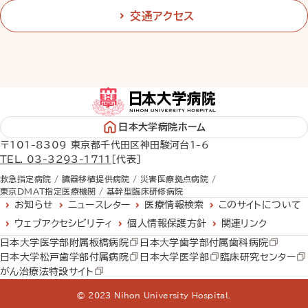
交通アクセス
日本大学病院ホーム
〒101-8309 東京都千代田区神田駿河台1-6
TEL. 03-3293-1711
［代表］
救急指定病院 /
臓器移植提供病院 /
災害医療拠点病院 /
東京DMAT指定医療機関 /
基幹型臨床研修病院
お知らせ
ニュースレター
医療情報検索
このサイトについて
ウェブアクセシビリティ
個人情報保護方針
関連リンク
日本大学医学部附属板橋病院
日本大学歯学部付属歯科病院
日本大学松戸歯学部付属病院
日本大学医学部
臨床研究センター
がん治療法特設サイト
© 2023 Nihon University Hospital.