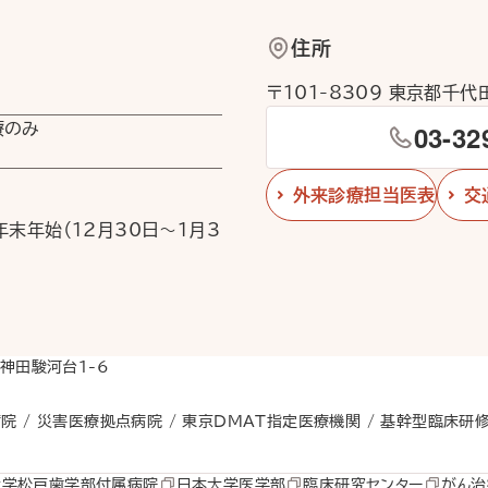
住所
〒101-8309 東京都千
03-32
療のみ
外来診療担当医表
交
末年始（12月30日〜1月3
区神田駿河台1-6
］
院 /
災害医療拠点病院 /
東京DMAT指定医療機関 /
基幹型臨床研
大学松戸歯学部付属病院
日本大学医学部
臨床研究センター
がん治