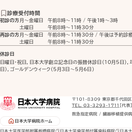
診療受付時間
初診の方
月〜金曜日
午前8時
〜
11時
/
午後1時
〜
3時
土曜日
午前8時
〜
11時30分
再診の方
月〜金曜日
午前8時
〜
11時30分
/ 午後は予約診
土曜日
午前8時
〜
11時30分
休診日
日曜日・祝日，日本大学創立記念日の振替休診日（10月5日），年
日），ゴールデンウィーク（5月3日〜5月6日）
〒101-8309 東京都千代田
TEL. 03-3293-1711
［代表
救急指定病院 /
臓器移植提供病
日本大学病院ホーム
日本大学医学部附属板橋病院
日本大学歯学部付属歯科病院
日本