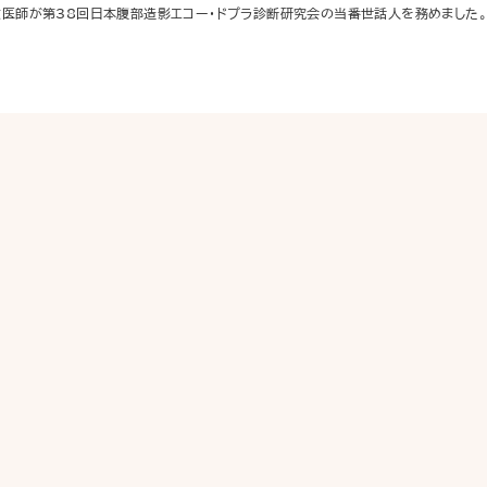
医師が第38回日本腹部造影エコー・ドプラ診断研究会の当番世話人を務めました。