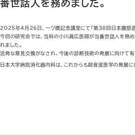
番世話人を務めました。
2025
年
4
月
26
日、一ツ橋記念講堂にて「第
38
回日本腹部造
今回の研究会では、当科の小川眞広医師が当番世話人を務め
れました。
活発な意見交換がなされ、今後の診断技術の発展に向けて有
日本大学病院消化器内科は、これからも超音波医学の発展に