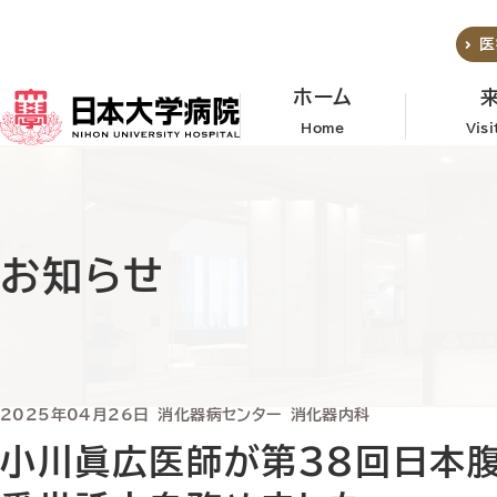
メインコンテンツへスキップ
医
ホーム
Home
Vis
お知らせ
2025年04月26日
消化器病センター
消化器内科
小川眞広医師が第38回日本