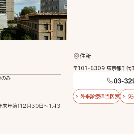
住所
〒101-8309 東京都千
03-32
療のみ
外来診療担当医表
交
末年始（12月30日〜1月3