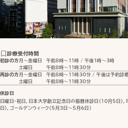
診療受付時間
初診の方
月〜金曜日
午前8時
〜
11時
/
午後1時
〜
3時
土曜日
午前8時
〜
11時30分
再診の方
月〜金曜日
午前8時
〜
11時30分
/ 午後は予約診
土曜日
午前8時
〜
11時30分
休診日
日曜日・祝日，日本大学創立記念日の振替休診日（10月5日），年
日），ゴールデンウィーク（5月3日〜5月6日）