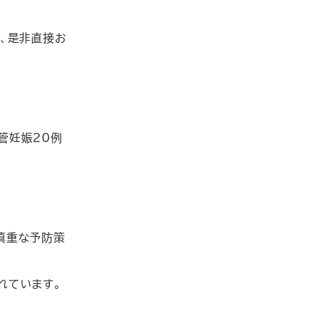
、是非直接お
管妊娠20例
慎重な予防策
れています。