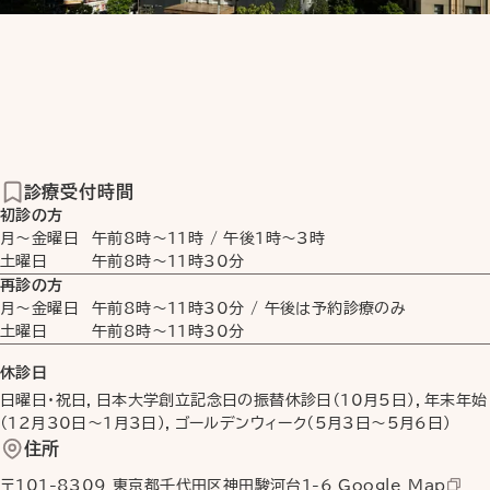
診療受付時間
初診の方
月〜金曜日
午前8時
〜
11時
/
午後1時
〜
3時
土曜日
午前8時
〜
11時30分
再診の方
月〜金曜日
午前8時
〜
11時30分
/ 午後は予約診療のみ
土曜日
午前8時
〜
11時30分
休診日
日曜日・祝日，日本大学創立記念日の振替休診日（10月5日），年末年始
（12月30日〜1月3日），ゴールデンウィーク（5月3日〜5月6日）
住所
〒101-8309 東京都千代田区神田駿河台1-6
Google Map