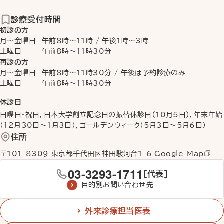
診療受付時間
初診の方
月〜金曜日
午前8時
〜
11時
/
午後1時
〜
3時
土曜日
午前8時
〜
11時30分
再診の方
月〜金曜日
午前8時
〜
11時30分
/ 午後は予約診療のみ
土曜日
午前8時
〜
11時30分
休診日
日曜日・祝日，日本大学創立記念日の振替休診日（10月5日），年末年始
（12月30日〜1月3日），ゴールデンウィーク（5月3日〜5月6日）
住所
〒101-8309 東京都千代田区神田駿河台1-6
Google Map
03-3293-1711
［代表］
目的別お問い合わせ先
外来診療担当医表