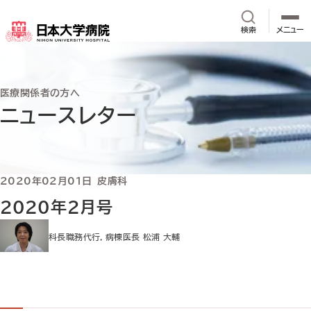
メインコンテンツへスキップ
サイト内検
検索
メニュー
医療関係者の方へ
ニュースレター
2020年02月01日
皮膚科
2020年2月号
科長職務代行，病棟医長 松浦 大輔