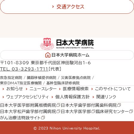
交通アクセス
日本大学病院ホーム
〒101-8309 東京都千代田区神田駿河台1-6
TEL. 03-3293-1711
［代表］
救急指定病院 /
臓器移植提供病院 /
災害医療拠点病院 /
東京DMAT指定医療機関 /
基幹型臨床研修病院
お知らせ
ニュースレター
医療情報検索
このサイトについて
ウェブアクセシビリティ
個人情報保護方針
関連リンク
日本大学医学部附属板橋病院
日本大学歯学部付属歯科病院
日本大学松戸歯学部付属病院
日本大学医学部
臨床研究センター
がん治療法特設サイト
© 2023 Nihon University Hospital.