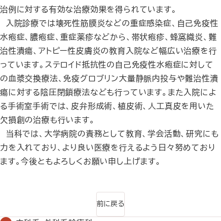
治例に対する有効な治療効果を得られています。
入院診療では壊死性筋膜炎などの重症感染症、自己免疫性
水疱症、膿疱症、重症薬疹などから、帯状疱疹、蜂窩織炎、難
治性潰瘍、アトピー性皮膚炎の教育入院など幅広い治療を行
っています。ステロイド抵抗性の自己免疫性水疱症に対して
の血漿交換療法、免疫グロブリン大量静脈内投与や難治性潰
瘍に対する陰圧閉鎖療法なども行っています。また入院によ
る手術室手術では、皮弁形成術、植皮術、人工真皮を用いた
欠損創の治療も行います。
当科では、大学病院の責務として教育、学会活動、研究にも
力を入れており、より良い医療を行えるよう日々努めており
ます。今後ともよろしくお願い申し上げます。
前に戻る