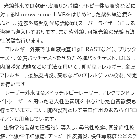
光線外来では乾癬・皮膚リンパ腫・アトピー性皮膚炎などに
対するNarrow band UVBをはじめとした紫外線治療を中
心とし、近赤外線照射光線治療器（スーパーライザー）による
治療も導入しております。また紫外線、可視光線の光線過敏
性試験も行います。
アレルギー外来では血液検査（IgE RASTなど）、プリック
テスト、金属パッチテストを含めた各種パッチテスト、DLST、
内服誘発試験などの手法を用いて、即時型アレルギー、金属
アレルギー、接触皮膚炎、薬疹などのアレルゲンの検索、特定
を行います。
レーザー外来はQスイッチルビーレーザー、アレクサンドラ
イトレーザーを用いた老人性色素斑を中心とした自費診療も
行っています。また、院内製剤として美白作用のあるハイドロ
キノンも用意しています。
生物学的製剤も積極的に導入し、尋常性乾癬、関節症性乾
癬、化膿性汗腺膿瘍、アトピー性皮膚炎、慢性蕁麻疹などの難