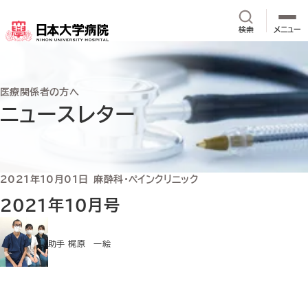
メインコンテンツへスキップ
サイト内検
検索
メニュー
医療関係者の方へ
ニュースレター
2021年10月01日
麻酔科・ペインクリニック
2021年10月号
助手 梶原 一絵