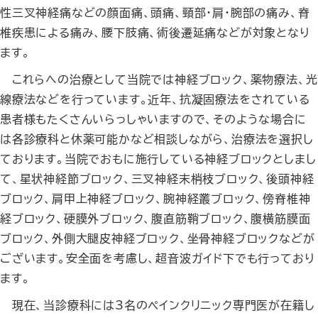
性三叉神経痛などの顔面痛、頭痛、頸部・肩・腕部の痛み、脊
椎疾患による痛み、腰下肢痛、術後遷延痛などが対象となり
ます。
これらへの治療として当院では神経ブロック、薬物療法、光
線療法などを行っています。近年、抗凝固療法をされている
患者様もたくさんいらっしゃいますので、そのような場合に
は各診療科と休薬可能かなど相談しながら、治療法を選択し
ております。当院でおもに施行している神経ブロックとしまし
て、星状神経節ブロック、三叉神経末梢枝ブロック、後頭神経
ブロック、肩甲上神経ブロック、腕神経叢ブロック、傍脊椎神
経ブロック、硬膜外ブロック、腹直筋鞘ブロック、腹横筋膜面
ブロック、外側大腿皮神経ブロック、坐骨神経ブロックなどが
ございます。安全面を考慮し、超音波ガイド下でも行っており
ます。
現在、当診療科には3名のペインクリニック専門医が在籍し