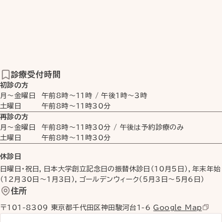
診療受付時間
初診の方
月〜金曜日
午前8時
〜
11時
/
午後1時
〜
3時
土曜日
午前8時
〜
11時30分
再診の方
月〜金曜日
午前8時
〜
11時30分
/ 午後は予約診療のみ
土曜日
午前8時
〜
11時30分
休診日
日曜日・祝日，日本大学創立記念日の振替休診日（10月5日），年末年始
（12月30日〜1月3日），ゴールデンウィーク（5月3日〜5月6日）
住所
〒101-8309 東京都千代田区神田駿河台1-6
Google Map