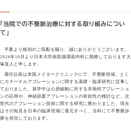
「当院での不整脈治療に対する取り組みについ
て」
平素より格別のご高配を賜り、誠にありがとうございます。
2024
年
10
月より日本大学病院循環器内科に勤務しております大
塚直人と申します。
着任以前は米国メイヨークリニックにて、不整脈領域、とく
にカテーテルアブレーションに関する基礎・臨床研究に従事し
ておりました。留学中は心房細動に対する非熱性アブレーショ
ンの応用や、神経節叢アブレーションの有効性の検討など、次
世代のアブレーション技術に関する研究に携わりました。現在
はその知見を日本の臨床現場に還元すべく、当科にて不整脈診
療を担当しております。