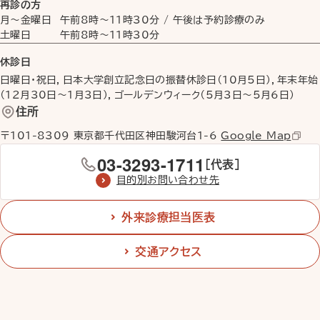
再診の方
月〜金曜日
午前8時
〜
11時30分
/ 午後は予約診療のみ
土曜日
午前8時
〜
11時30分
休診日
日曜日・祝日，日本大学創立記念日の振替休診日（10月5日），年末年始
（12月30日〜1月3日），ゴールデンウィーク（5月3日〜5月6日）
住所
〒101-8309 東京都千代田区神田駿河台1-6
Google Map
03-3293-1711
［代表］
目的別お問い合わせ先
外来診療担当医表
交通アクセス