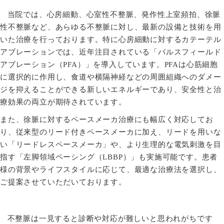
当院では、心房細動、心室性不整脈、発作性上室頻拍、徐脈
性不整脈など、あらゆる不整脈に対し、最新の設備と技術を用
いた治療を行っております。特に心房細動に対するカテーテル
アブレーションでは、近年注目されている「パルスフィールド
アブレーション（
PFA
）」を導入しています。
PFA
は心筋細胞
に選択的に作用し、食道や横隔神経などの周囲組織へのダメー
ジを抑えることができる新しいエネルギーであり、安全性と治
療効果の両立が期待されています。
また、徐脈に対するペースメーカ治療にも幅広く対応してお
り、従来型のリード付きペースメーカに加え、リードを用いな
い「リードレスペースメーカ」や、より生理的な電気刺激を目
指す「左脚領域ペーシング（
LBBP
）」も実施可能です。患者
様の背景やライフスタイルに応じて、最適な治療法を選択し、
ご提案させていただいております。
不整脈は一見すると診断や対応が難しいと思われがちです