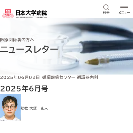
メインコンテンツへスキップ
サイト内検
検索
メニュー
医療関係者の方へ
ニュースレター
2025年06月02日
循環器病センター 循環器内科
2025年6月号
助教 大塚 直人