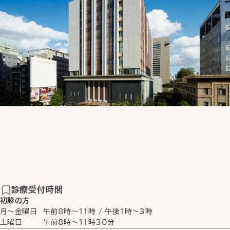
診療受付時間
初診の方
月〜金曜日
午前8時
〜
11時
/
午後1時
〜
3時
土曜日
午前8時
〜
11時30分