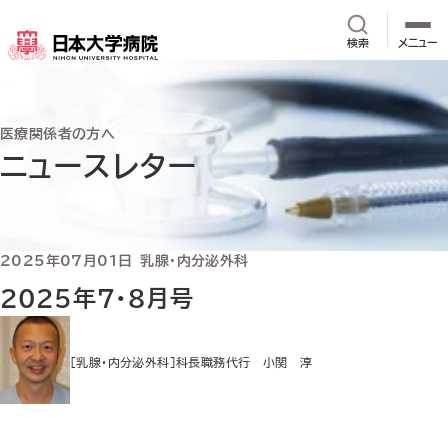
メインコンテンツへスキップ
サイト内検
検索
メニュー
医療関係者の方へ
ニュースレター
2025年07月01日
乳腺・内分泌外科
2025年7・8月号
[乳腺・内分泌外科]科長職務代行 小関 淳