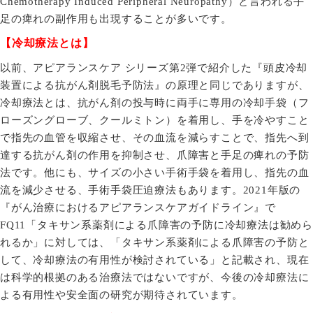
Chemotherapy Induced Peripheral Neuropathy
）と言われる手
足の痺れの副作用も出現することが多いです。
【冷却療法とは】
以前、アピアランスケア シリーズ第
2
弾で紹介した『頭皮冷却
装置による抗がん剤脱毛予防法』の原理と同じでありますが、
冷却療法とは、抗がん剤の投与時に両手に専用の冷却手袋（フ
ローズングローブ、クールミトン）を着用し、手を冷やすこと
で指先の血管を収縮させ、その血流を減らすことで、指先へ到
達する抗がん剤の作用を抑制させ、爪障害と手足の痺れの予防
法です。他にも、サイズの小さい手術手袋を着用し、指先の血
流を減少させる、手術手袋圧迫療法もあります。
2021
年版の
『がん治療におけるアピアランスケアガイドライン』で
FQ11
「タキサン系薬剤による爪障害の予防に冷却療法は勧め
れるか」に対しては、「タキサン系薬剤による爪障害の予防と
して、冷却療法の有用性が検討されている」と記載され、現在
は科学的根拠のある治療法ではないですが、今後の冷却療法に
よる有用性や安全面の研究が期待されています。