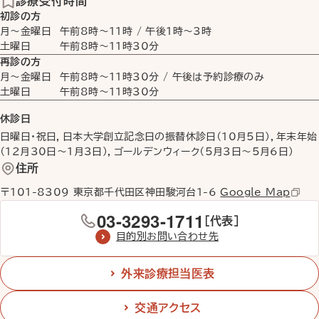
診療受付時間
初診の方
月〜金曜日
午前8時
〜
11時
/
午後1時
〜
3時
土曜日
午前8時
〜
11時30分
再診の方
月〜金曜日
午前8時
〜
11時30分
/ 午後は予約診療のみ
土曜日
午前8時
〜
11時30分
休診日
日曜日・祝日，日本大学創立記念日の振替休診日（10月5日），年末年始
（12月30日〜1月3日），ゴールデンウィーク（5月3日〜5月6日）
住所
〒101-8309 東京都千代田区神田駿河台1-6
Google Map
03-3293-1711
［代表］
目的別お問い合わせ先
外来診療担当医表
交通アクセス