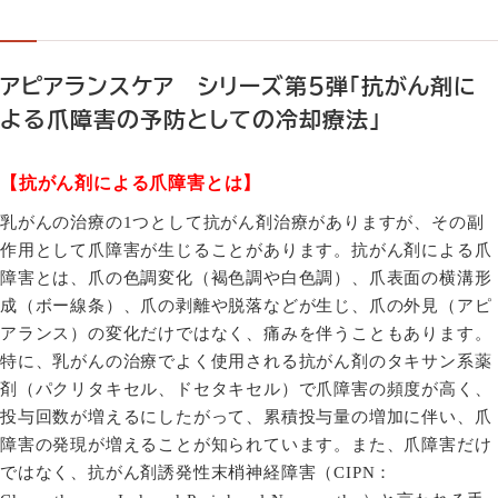
アピアランスケア シリーズ第５弾「抗がん剤に
よる爪障害の予防としての冷却療法」
【抗がん剤による爪障害とは】
乳がんの治療の
1
つとして抗がん剤治療がありますが、その副
作用として爪障害が生じることがあります。抗がん剤による爪
障害とは、爪の色調変化（褐色調や白色調）、爪表面の横溝形
成（ボー線条）、爪の剥離や脱落などが生じ、爪の外見（アピ
アランス）の変化だけではなく、痛みを伴うこともあります。
特に、乳がんの治療でよく使用される抗がん剤のタキサン系薬
剤（パクリタキセル、ドセタキセル）で爪障害の頻度が高く、
投与回数が増えるにしたがって、累積投与量の増加に伴い、爪
障害の発現が増えることが知られています。また、爪障害だけ
ではなく、抗がん剤誘発性末梢神経障害（
CIPN
：