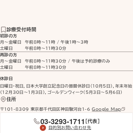
診療受付時間
初診の方
月〜金曜日
午前8時
〜
11時
/
午後1時
〜
3時
土曜日
午前8時
〜
11時30分
再診の方
月〜金曜日
午前8時
〜
11時30分
/ 午後は予約診療のみ
土曜日
午前8時
〜
11時30分
休診日
日曜日・祝日，日本大学創立記念日の振替休診日（10月5日），年末年始
（12月30日〜1月3日），ゴールデンウィーク（5月3日〜5月6日）
住所
〒101-8309 東京都千代田区神田駿河台1-6
Google Map
03-3293-1711
［代表］
目的別お問い合わせ先