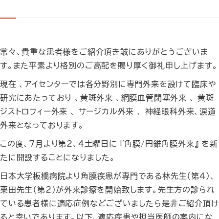
常々、貴重な患者様をご紹介頂き誠にありがとうございま
す。また平素より格別のご高配を賜り厚く御礼申し上げます。
現在 、アイセンターでは各分野別に専門外来を設けて臨床や
研究にあたっており 、黄斑外来 、網膜血管閉塞外来 、 黄斑
ジストロフィー外来 、 サージカル外来 、 神経眼科外来、涙道
外来となっております。
この度、7月より第2、４土曜日に 『角膜/円錐角膜外来』 を新
たに開設することになりました。
日本大学板橋病院より角膜疾患が専門である林先生（第4）、
栗田先生（第2）が外来診療を開始致します。先生方の診られ
ている患者様に適応症例などございましたら是非ご紹介頂け
ると幸いであります。以下、適応疾患や担当医師の案内にな