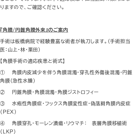
りますので、ご確認ください。
『角膜/円錐角膜外来』のご案内
手術は板橋病院で経験豊富な術者が執刀します。（手術担当
医：山上・林・栗田）
【角膜手術の適応疾患と術式】
①
角膜内皮減少を伴う角膜混濁・穿孔性外傷後混濁・円錐
角膜（急性水腫）
②
円錐角膜・角膜混濁・角膜ジストロフィー
③
水疱性角膜症・フックス角膜変性症・偽落屑角膜内皮症
（PEX）
④
角膜穿孔・モーレン潰瘍・リウマチ： 表層角膜移植術
（LKP）