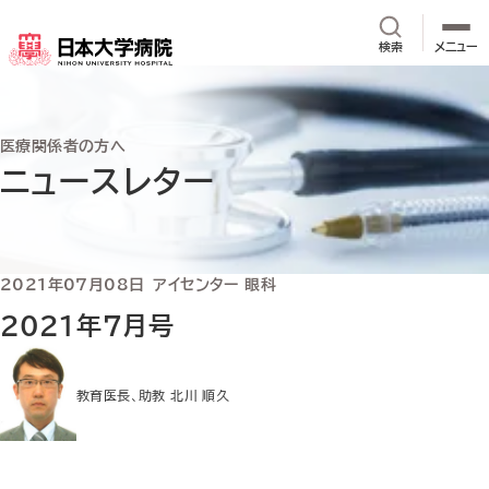
メインコンテンツへスキップ
サイト内検
検索
メニュー
医療関係者の方へ
ニュースレター
2021年07月08日
アイセンター 眼科
2021年7月号
教育医長、助教 北川 順久