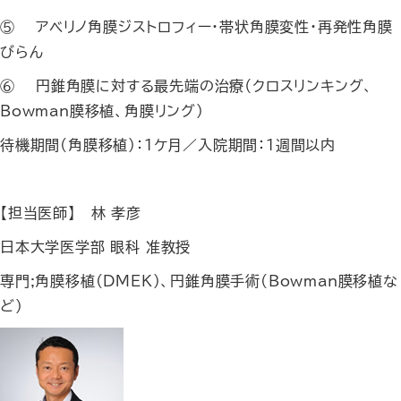
⑤
アベリノ角膜ジストロフィー・帯状角膜変性・再発性角膜
びらん
⑥
円錐角膜に対する最先端の治療（クロスリンキング、
Bowman膜移植、角膜リング）
待機期間(角膜移植)：1ケ月／入院期間：1週間以内
【担当医師】 林 孝彦
日本大学医学部 眼科 准教授
専門;角膜移植(DMEK)、円錐角膜手術(Bowman膜移植な
ど)