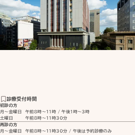
診療受付時間
初診の方
月〜金曜日
午前8時
〜
11時
/
午後1時
〜
3時
土曜日
午前8時
〜
11時30分
再診の方
月〜金曜日
午前8時
〜
11時30分
/ 午後は予約診療のみ