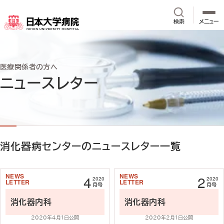
メインコンテンツへスキップ
サイト内検
検索
メニュー
医療関係者の方へ
ニュースレター
消化器病センターのニュースレター一覧
4
2
2020
2020
記事を読む
記事を読む
月号
月号
消化器内科
消化器内科
2020年4月1日公開
2020年2月1日公開