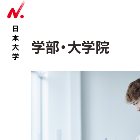
学部・⼤学院