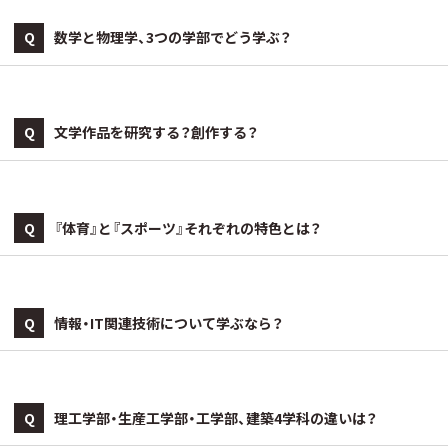
Q
数学と物理学、3つの学部でどう学ぶ？
Q
文学作品を研究する？創作する？
Q
『体育』と『スポーツ』それぞれの特色とは？
Q
情報・IT関連技術について学ぶなら？
Q
理工学部・生産工学部・工学部、建築4学科の違いは？