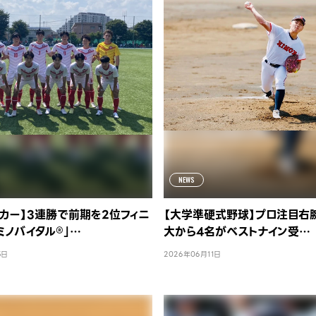
NEWS
カー】3連勝で前期を2位フィニ
【大学準硬式野球】プロ注目右
ミノバイタル®」…
大から4名がベストナイン受…
5日
2026年06月11日