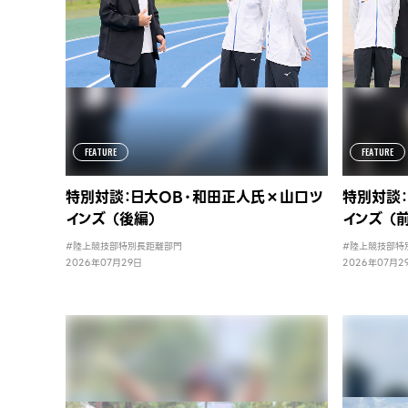
FEATURE
FEATURE
特別対談：日大OB・和田正人氏×山口ツ
特別対談
インズ （後編）
インズ （
#陸上競技部特別長距離部門
#陸上競技部特
2026年07月29日
2026年07月2