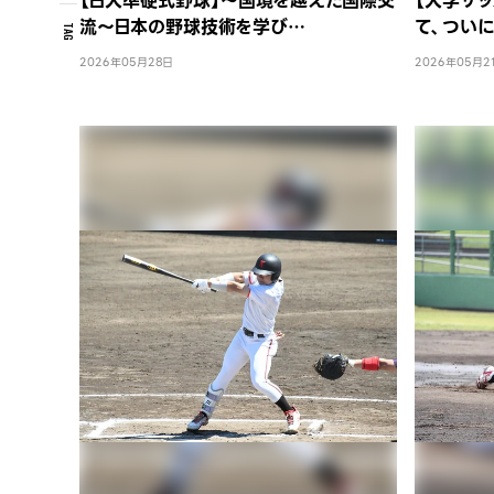
【日大準硬式野球】～国境を越えた国際交
【大学サッ
流～日本の野球技術を学び…
て、つい
TAG
2026年05月28日
2026年05月2