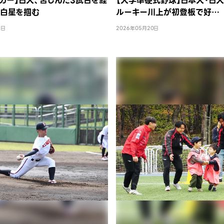
カー】日大、苦しんだ3試合を経
【大学準硬式野球】日本大・日
に白星を掴む
ルーキー川上が初登板で好…
1日
2026年05月20日