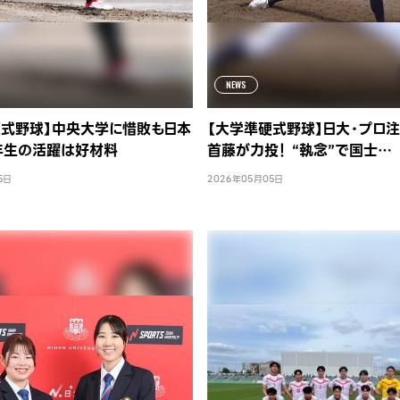
NEWS
硬式野球】中央大学に惜敗も日本
【大学準硬式野球】日大・プロ
2年生の活躍は好材料
首藤が力投！ “執念”で国士…
5日
2026年05月05日