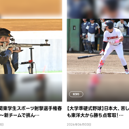
NEWS
】関東学生スポーツ射撃選手権春
【大学準硬式野球】日本大、苦
～新チームで挑ん…
も東洋大から勝ち点奪取！…
3日
2026年06月03日