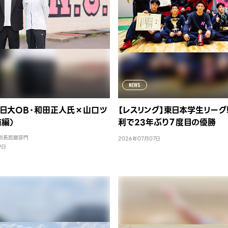
NEWS
：日大OB・和田正人氏×山口ツ
【レスリング】東日本学生リーグ
前編）
利で23年ぶり７度目の優勝
別長距離部門
2026年07月07日
9日